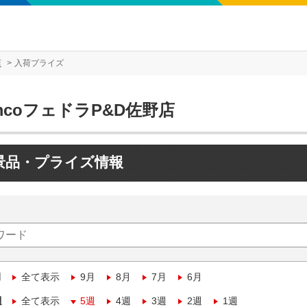
店
入荷プライズ
mcoフェドラP&D佐野店
景品・プライズ情報
月
全て表示
9月
8月
7月
6月
週
全て表示
5週
4週
3週
2週
1週