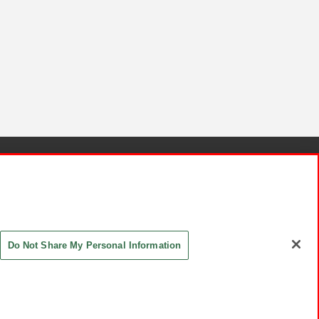
針と検証結果
お取引先さまとともに
お問い合わせ
Do Not Share My Personal Information
ASHIKI Co., Ltd. All Rights Reserved.