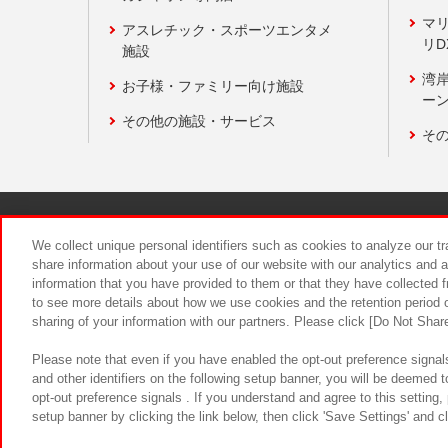
マ
アスレチック・スポーツエンタメ
リD
施設
湾
お子様・ファミリー向け施設
ーン
その他の施設・サービス
そ
関連会社
サステナビリティ
We collect unique personal identifiers such as cookies to analyze our t
share information about your use of our website with our analytics and 
information that you have provided to them or that they have collected f
食品のご提
to see more details about how we use cookies and the retention period o
sharing of your information with our partners. Please click [Do Not Shar
Please note that even if you have enabled the opt-out preference signals
and other identifiers on the following setup banner, you will be deemed 
opt-out preference signals . If you understand and agree to this setting
setup banner by clicking the link below, then click 'Save Settings' and c
©Bandai Namco Amusement Inc.
©Ba