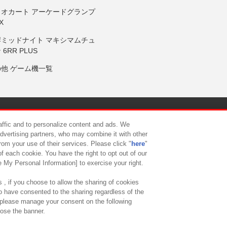
リオカート アーケードグランプ
X
岸ミッドナイト マキシマムチュ
 6RR PLUS
の他 ゲーム機一覧
サイトポリシー
プライバシーポリシー
ウェブアクセシビリティ方
raffic and to personalize content and ads. We
advertising partners, who may combine it with other
rom your use of their services. Please click "
here
"
供について
カスタマーハラスメント対応方針
よくあるご質問・
f each cookie. You have the right to opt out of our
e My Personal Information] to exercise your right.
 , if you choose to allow the sharing of cookies
to have consented to the sharing regardless of the
, please manage your consent on the following
lose the banner.
ndai Namco Amusement Lab Inc.
©Bandai Namco Experience Inc.
©HANAY