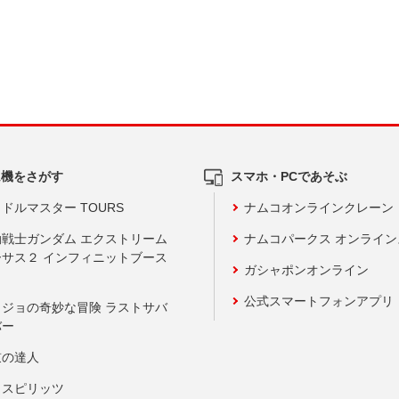
ム機をさがす
スマホ・PCであそぶ
ドルマスター TOURS
ナムコオンラインクレーン
動戦士ガンダム エクストリーム
ナムコパークス オンライ
ーサス２ インフィニットブース
ガシャポンオンライン
公式スマートフォンアプリ
ョジョの奇妙な冒険 ラストサバ
バー
鼓の達人
りスピリッツ