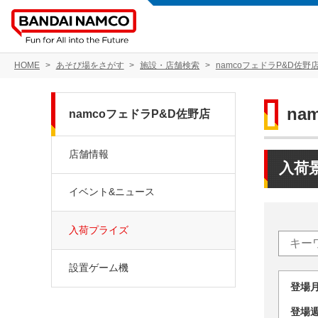
HOME
あそび場をさがす
施設・店舗検索
namcoフェドラP&D佐野
na
namcoフェドラP&D佐野店
店舗情報
入荷
イベント&ニュース
入荷プライズ
設置ゲーム機
登場
登場