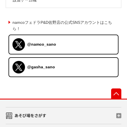
namcoフェドラP&D佐野店の公式SNSアカウントはこち
ら！
@namco_sano
@gasha_sano
先
あそび場をさがす