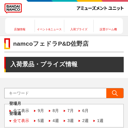
店舗情報
イベント&ニュース
入荷プライズ
設置ゲーム機
namcoフェドラP&D佐野店
入荷景品・プライズ情報
登場月
全て表示
9月
8月
7月
6月
登場週
全て表示
5週
4週
3週
2週
1週