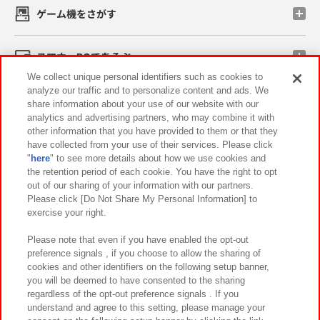
ゲーム機をさがす
スマホ・PCであそぶ
We collect unique personal identifiers such as cookies to
analyze our traffic and to personalize content and ads. We
イベント・キャンペーン
share information about your use of our website with our
analytics and advertising partners, who may combine it with
other information that you have provided to them or that they
have collected from your use of their services. Please click
"
here
" to see more details about how we use cookies and
関連会社
サステナビリティ
サイトポリシー
the retention period of each cookie. You have the right to opt
out of our sharing of your information with our partners.
プライバシーポリシー
ウェブアクセシビリティ方針と検証結果
Please click [Do Not Share My Personal Information] to
exercise your right.
お取引先さまとともに
食品のご提供について
カスタマーハラスメント対応方針
よくあるご質問・お問い合わせ
Please note that even if you have enabled the opt-out
preference signals , if you choose to allow the sharing of
cookies and other identifiers on the following setup banner,
you will be deemed to have consented to the sharing
regardless of the opt-out preference signals . If you
understand and agree to this setting, please manage your