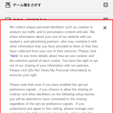
ゲーム機をさがす
スマホ・PCであそぶ
We collect unique personal identifiers such as cookies to
analyze our traffic and to personalize content and ads. We
イベント・キャンペーン
share information about your use of our website with our
analytics and advertising partners, who may combine it with
other information that you have provided to them or that they
have collected from your use of their services. Please click
"
here
" to see more details about how we use cookies and
関連会社
サステナビリティ
サイトポリシー
the retention period of each cookie. You have the right to opt
out of our sharing of your information with our partners.
プライバシーポリシー
ウェブアクセシビリティ方針と検証結果
Please click [Do Not Share My Personal Information] to
exercise your right.
お取引先さまとともに
食品のご提供について
カスタマーハラスメント対応方針
よくあるご質問・お問い合わせ
Please note that even if you have enabled the opt-out
preference signals , if you choose to allow the sharing of
cookies and other identifiers on the following setup banner,
you will be deemed to have consented to the sharing
regardless of the opt-out preference signals . If you
understand and agree to this setting, please manage your