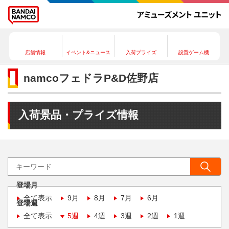
店舗情報
イベント&ニュース
入荷プライズ
設置ゲーム機
namcoフェドラP&D佐野店
入荷景品・プライズ情報
登場月
全て表示
9月
8月
7月
6月
登場週
全て表示
5週
4週
3週
2週
1週