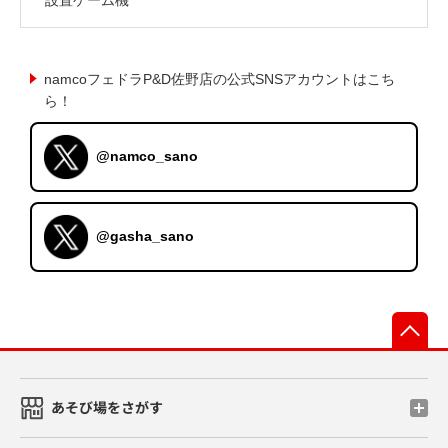
namcoフェドラP&D佐野店の公式SNSアカウントはこち
ら！
@namco_sano
@gasha_sano
先
あそび場をさがす