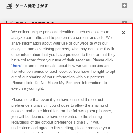
ゲーム機をさがす
スマホ・PCであそぶ
We collect unique personal identifiers such as cookies to
analyze our traffic and to personalize content and ads. We
イベント・キャンペーン
share information about your use of our website with our
analytics and advertising partners, who may combine it with
other information that you have provided to them or that they
have collected from your use of their services. Please click
"
here
" to see more details about how we use cookies and
関連会社
サステナビリティ
サイトポリシー
the retention period of each cookie. You have the right to opt
out of our sharing of your information with our partners.
プライバシーポリシー
ウェブアクセシビリティ方針と検証結果
Please click [Do Not Share My Personal Information] to
exercise your right.
お取引先さまとともに
食品のご提供について
カスタマーハラスメント対応方針
よくあるご質問・お問い合わせ
Please note that even if you have enabled the opt-out
preference signals , if you choose to allow the sharing of
cookies and other identifiers on the following setup banner,
you will be deemed to have consented to the sharing
regardless of the opt-out preference signals . If you
understand and agree to this setting, please manage your