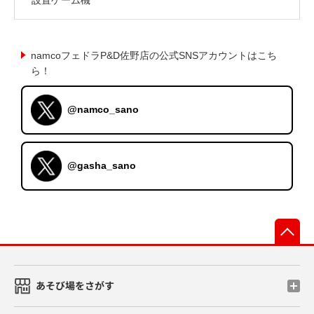
namcoフェドラP&D佐野店の公式SNSアカウントはこち
ら！
@namco_sano
@gasha_sano
先
あそび場をさがす