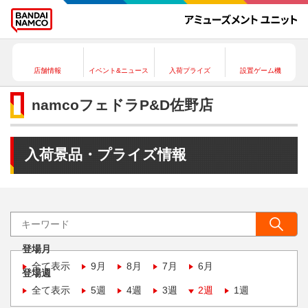
店舗情報
イベント&ニュース
入荷プライズ
設置ゲーム機
namcoフェドラP&D佐野店
入荷景品・プライズ情報
登場月
全て表示
9月
8月
7月
6月
登場週
全て表示
5週
4週
3週
2週
1週