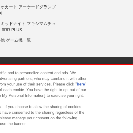
リオカート アーケードグランプ
X
岸ミッドナイト マキシマムチュ
 6RR PLUS
の他 ゲーム機一覧
サイトポリシー
プライバシーポリシー
ウェブアクセシビリティ方
raffic and to personalize content and ads. We
advertising partners, who may combine it with other
rom your use of their services. Please click "
here
"
供について
カスタマーハラスメント対応方針
よくあるご質問・
f each cookie. You have the right to opt out of our
e My Personal Information] to exercise your right.
 , if you choose to allow the sharing of cookies
to have consented to the sharing regardless of the
, please manage your consent on the following
lose the banner.
ndai Namco Amusement Lab Inc.
©Bandai Namco Experience Inc.
©HANAY