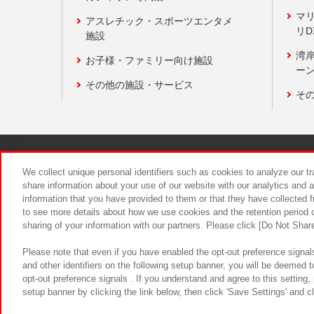
マ
アスレチック・スポーツエンタメ
リD
施設
湾
お子様・ファミリー向け施設
ーン
その他の施設・サービス
そ
関連会社
サステナビリティ
We collect unique personal identifiers such as cookies to analyze our t
share information about your use of our website with our analytics and 
information that you have provided to them or that they have collected f
食品のご提
to see more details about how we use cookies and the retention period o
sharing of your information with our partners. Please click [Do Not Shar
Please note that even if you have enabled the opt-out preference signals
and other identifiers on the following setup banner, you will be deemed 
opt-out preference signals . If you understand and agree to this setting
setup banner by clicking the link below, then click 'Save Settings' and c
©Bandai Namco Amusement Inc.
©Ba