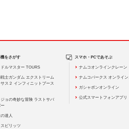
ム機をさがす
スマホ・PCであそぶ
ドルマスター TOURS
ナムコオンラインクレーン
動戦士ガンダム エクストリーム
ナムコパークス オンライ
ーサス２ インフィニットブース
ガシャポンオンライン
公式スマートフォンアプリ
ョジョの奇妙な冒険 ラストサバ
バー
鼓の達人
りスピリッツ