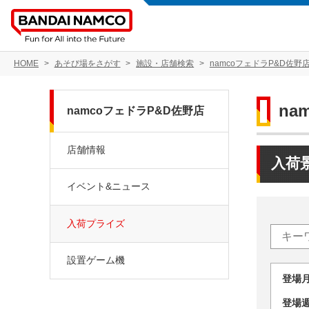
HOME
あそび場をさがす
施設・店舗検索
namcoフェドラP&D佐野
na
namcoフェドラP&D佐野店
店舗情報
入荷
イベント&ニュース
入荷プライズ
設置ゲーム機
登場
登場