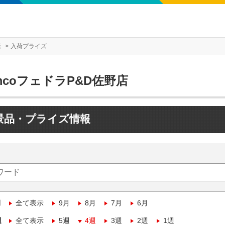
店
入荷プライズ
mcoフェドラP&D佐野店
景品・プライズ情報
月
全て表示
9月
8月
7月
6月
週
全て表示
5週
4週
3週
2週
1週