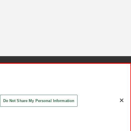
針と検証結果
お取引先さまとともに
お問い合わせ
Do Not Share My Personal Information
ASHIKI Co., Ltd. All Rights Reserved.