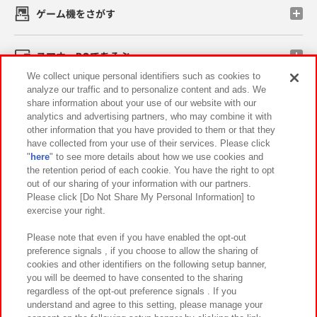
ゲーム機をさがす
スマホ・PCであそぶ
We collect unique personal identifiers such as cookies to
analyze our traffic and to personalize content and ads. We
イベント・キャンペーン
share information about your use of our website with our
analytics and advertising partners, who may combine it with
other information that you have provided to them or that they
have collected from your use of their services. Please click
"
here
" to see more details about how we use cookies and
関連会社
サステナビリティ
サイトポリシー
the retention period of each cookie. You have the right to opt
out of our sharing of your information with our partners.
プライバシーポリシー
ウェブアクセシビリティ方針と検証結果
Please click [Do Not Share My Personal Information] to
exercise your right.
お取引先さまとともに
食品のご提供について
カスタマーハラスメント対応方針
よくあるご質問・お問い合わせ
Please note that even if you have enabled the opt-out
preference signals , if you choose to allow the sharing of
cookies and other identifiers on the following setup banner,
you will be deemed to have consented to the sharing
regardless of the opt-out preference signals . If you
understand and agree to this setting, please manage your