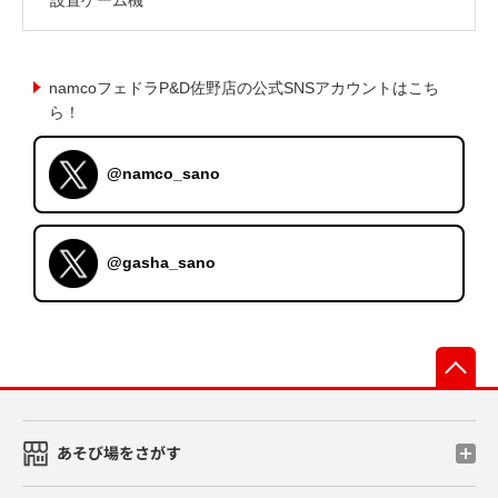
namcoフェドラP&D佐野店の公式SNSアカウントはこち
ら！
@namco_sano
@gasha_sano
先
あそび場をさがす