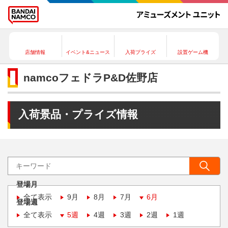
店舗情報
イベント&ニュース
入荷プライズ
設置ゲーム機
namcoフェドラP&D佐野店
入荷景品・プライズ情報
登場月
全て表示
9月
8月
7月
6月
登場週
全て表示
5週
4週
3週
2週
1週