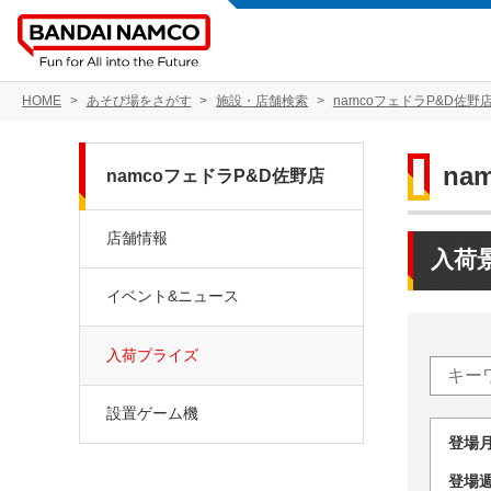
HOME
あそび場をさがす
施設・店舗検索
namcoフェドラP&D佐野
na
namcoフェドラP&D佐野店
店舗情報
入荷
イベント&ニュース
入荷プライズ
設置ゲーム機
登場
登場