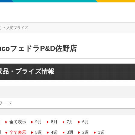
店
入荷プライズ
mcoフェドラP&D佐野店
景品・プライズ情報
月
全て表示
9月
8月
7月
6月
週
全て表示
5週
4週
3週
2週
1週