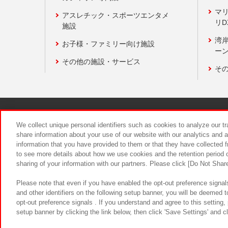
マ
アスレチック・スポーツエンタメ
リD
施設
湾
お子様・ファミリー向け施設
ーン
その他の施設・サービス
そ
関連会社
サステナビリティ
We collect unique personal identifiers such as cookies to analyze our t
share information about your use of our website with our analytics and 
information that you have provided to them or that they have collected f
食品のご提
to see more details about how we use cookies and the retention period o
sharing of your information with our partners. Please click [Do Not Shar
Please note that even if you have enabled the opt-out preference signals
and other identifiers on the following setup banner, you will be deemed 
opt-out preference signals . If you understand and agree to this setting
setup banner by clicking the link below, then click 'Save Settings' and c
©Bandai Namco Amusement Inc.
©Ba