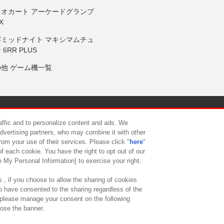
リオカート アーケードグランプ
X
岸ミッドナイト マキシマムチュ
 6RR PLUS
の他 ゲーム機一覧
サイトポリシー
プライバシーポリシー
ウェブアクセシビリティ方
raffic and to personalize content and ads. We
advertising partners, who may combine it with other
rom your use of their services. Please click "
here
"
供について
カスタマーハラスメント対応方針
よくあるご質問・
f each cookie. You have the right to opt out of our
e My Personal Information] to exercise your right.
 , if you choose to allow the sharing of cookies
to have consented to the sharing regardless of the
, please manage your consent on the following
lose the banner.
ndai Namco Amusement Lab Inc.
©Bandai Namco Experience Inc.
©HANAY