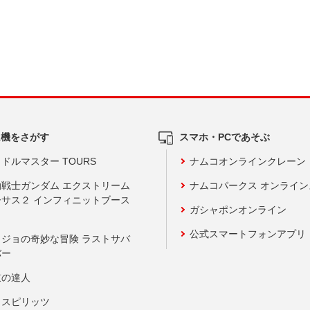
ム機をさがす
スマホ・PCであそぶ
ドルマスター TOURS
ナムコオンラインクレーン
動戦士ガンダム エクストリーム
ナムコパークス オンライ
ーサス２ インフィニットブース
ガシャポンオンライン
公式スマートフォンアプリ
ョジョの奇妙な冒険 ラストサバ
バー
鼓の達人
りスピリッツ