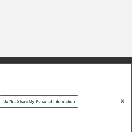
針と検証結果
お取引先さまとともに
お問い合わせ
Do Not Share My Personal Information
ASHIKI Co., Ltd. All Rights Reserved.