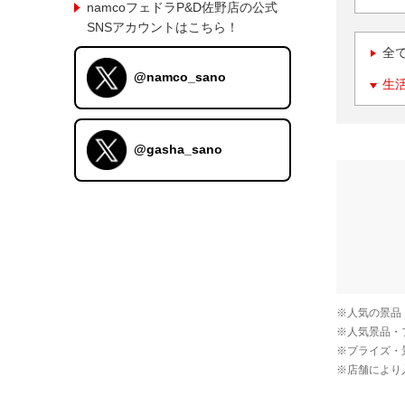
namcoフェドラP&D佐野店の公式
SNSアカウントはこちら！
全
@namco_sano
生
@gasha_sano