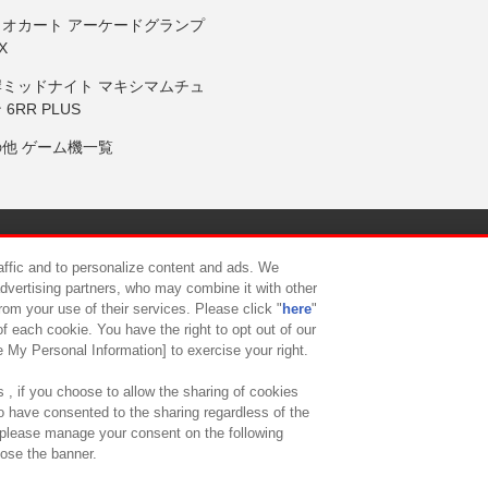
リオカート アーケードグランプ
X
岸ミッドナイト マキシマムチュ
 6RR PLUS
の他 ゲーム機一覧
サイトポリシー
プライバシーポリシー
ウェブアクセシビリティ方
raffic and to personalize content and ads. We
advertising partners, who may combine it with other
rom your use of their services. Please click "
here
"
供について
カスタマーハラスメント対応方針
よくあるご質問・
f each cookie. You have the right to opt out of our
e My Personal Information] to exercise your right.
 , if you choose to allow the sharing of cookies
to have consented to the sharing regardless of the
, please manage your consent on the following
lose the banner.
ndai Namco Amusement Lab Inc.
©Bandai Namco Experience Inc.
©HANAY