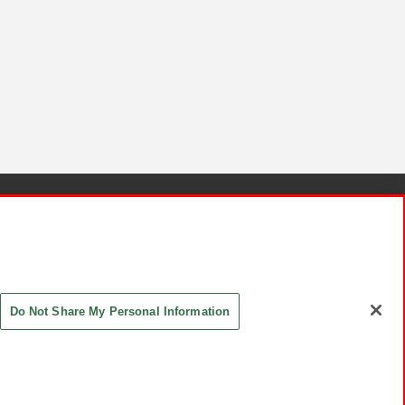
針と検証結果
お取引先さまとともに
お問い合わせ
Do Not Share My Personal Information
ASHIKI Co., Ltd. All Rights Reserved.