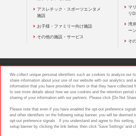
マ
アスレチック・スポーツエンタメ
リD
施設
湾
お子様・ファミリー向け施設
ーン
その他の施設・サービス
そ
関連会社
サステナビリティ
We collect unique personal identifiers such as cookies to analyze our t
share information about your use of our website with our analytics and 
information that you have provided to them or that they have collected f
食品のご提
to see more details about how we use cookies and the retention period o
sharing of your information with our partners. Please click [Do Not Shar
Please note that even if you have enabled the opt-out preference signals
and other identifiers on the following setup banner, you will be deemed 
opt-out preference signals . If you understand and agree to this setting
setup banner by clicking the link below, then click 'Save Settings' and c
©Bandai Namco Amusement Inc.
©Ba