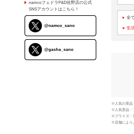
namcoフェドラP&D佐野店の公式
SNSアカウントはこちら！
全
@namco_sano
生
@gasha_sano