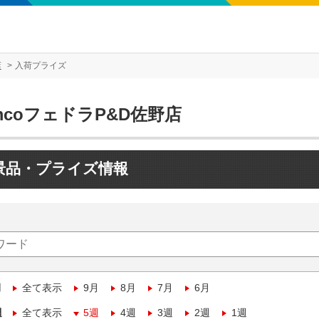
店
入荷プライズ
mcoフェドラP&D佐野店
景品・プライズ情報
月
全て表示
9月
8月
7月
6月
週
全て表示
5週
4週
3週
2週
1週