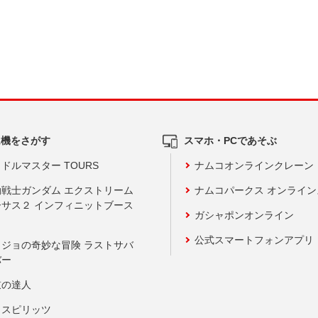
ム機をさがす
スマホ・PCであそぶ
ドルマスター TOURS
ナムコオンラインクレーン
動戦士ガンダム エクストリーム
ナムコパークス オンライ
ーサス２ インフィニットブース
ガシャポンオンライン
公式スマートフォンアプリ
ョジョの奇妙な冒険 ラストサバ
バー
鼓の達人
りスピリッツ