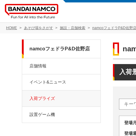
HOME
あそび場をさがす
施設・店舗検索
namcoフェドラP&D佐野
na
namcoフェドラP&D佐野店
店舗情報
入荷
イベント&ニュース
入荷プライズ
設置ゲーム機
登場
登場