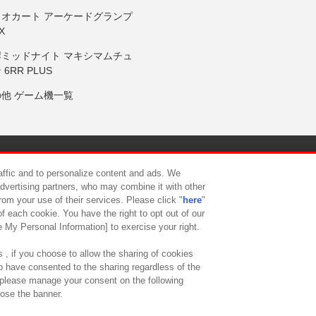
リオカート アーケードグランプ
X
岸ミッドナイト マキシマムチュ
 6RR PLUS
の他 ゲーム機一覧
サイトポリシー
プライバシーポリシー
ウェブアクセシビリティ方
raffic and to personalize content and ads. We
advertising partners, who may combine it with other
rom your use of their services. Please click "
here
"
供について
カスタマーハラスメント対応方針
よくあるご質問・
f each cookie. You have the right to opt out of our
e My Personal Information] to exercise your right.
 , if you choose to allow the sharing of cookies
to have consented to the sharing regardless of the
, please manage your consent on the following
lose the banner.
ndai Namco Amusement Lab Inc.
©Bandai Namco Experience Inc.
©HANAY