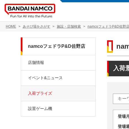
HOME
あそび場をさがす
施設・店舗検索
namcoフェドラP&D佐野
na
namcoフェドラP&D佐野店
店舗情報
入荷
イベント&ニュース
入荷プライズ
設置ゲーム機
登場
登場