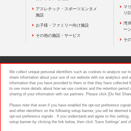
マ
アスレチック・スポーツエンタメ
リD
施設
湾
お子様・ファミリー向け施設
ーン
その他の施設・サービス
そ
関連会社
サステナビリティ
We collect unique personal identifiers such as cookies to analyze our t
share information about your use of our website with our analytics and 
information that you have provided to them or that they have collected f
食品のご提
to see more details about how we use cookies and the retention period o
sharing of your information with our partners. Please click [Do Not Shar
Please note that even if you have enabled the opt-out preference signals
and other identifiers on the following setup banner, you will be deemed 
opt-out preference signals . If you understand and agree to this setting
setup banner by clicking the link below, then click 'Save Settings' and c
©Bandai Namco Amusement Inc.
©Ba