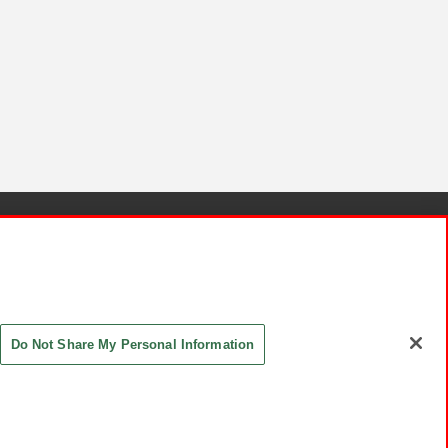
針と検証結果
お取引先さまとともに
お問い合わせ
Do Not Share My Personal Information
ASHIKI Co., Ltd. All Rights Reserved.