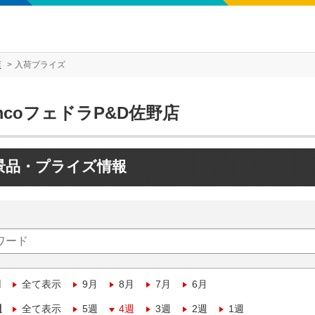
店
入荷プライズ
mcoフェドラP&D佐野店
景品・プライズ情報
月
全て表示
9月
8月
7月
6月
週
全て表示
5週
4週
3週
2週
1週