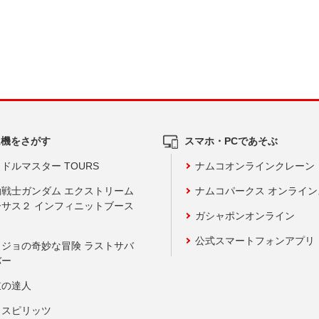
ム機をさがす
スマホ・PCであそぶ
ドルマスター TOURS
ナムコオンラインクレーン
動戦士ガンダム エクストリーム
ナムコパークス オンライ
ーサス２ インフィニットブース
ガシャポンオンライン
公式スマートフォンアプリ
ョジョの奇妙な冒険 ラストサバ
バー
鼓の達人
りスピリッツ