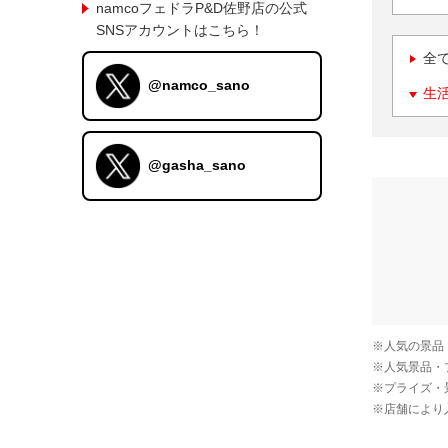
namcoフェドラP&D佐野店の公式
SNSアカウントはこちら！
全
@namco_sano
生
@gasha_sano