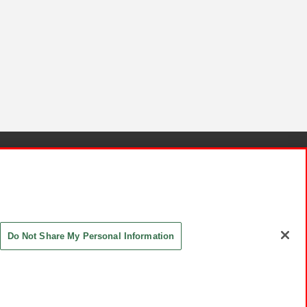
針と検証結果
お取引先さまとともに
お問い合わせ
Do Not Share My Personal Information
ASHIKI Co., Ltd. All Rights Reserved.