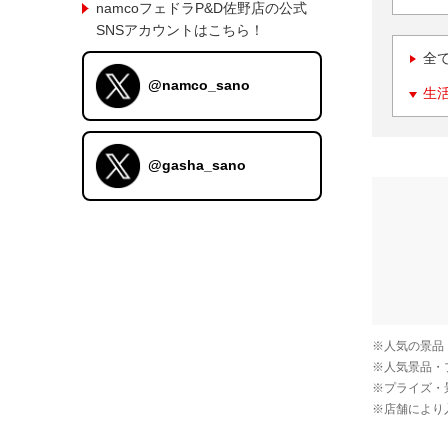
namcoフェドラP&D佐野店の公式
SNSアカウントはこちら！
全
@namco_sano
生
@gasha_sano