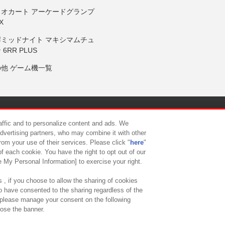
リオカート アーケードグランプ
X
岸ミッドナイト マキシマムチュ
 6RR PLUS
の他 ゲーム機一覧
サイトポリシー
プライバシーポリシー
ウェブアクセシビリティ方
raffic and to personalize content and ads. We
advertising partners, who may combine it with other
rom your use of their services. Please click "
here
"
供について
カスタマーハラスメント対応方針
よくあるご質問・
f each cookie. You have the right to opt out of our
e My Personal Information] to exercise your right.
 , if you choose to allow the sharing of cookies
to have consented to the sharing regardless of the
, please manage your consent on the following
lose the banner.
ndai Namco Amusement Lab Inc.
©Bandai Namco Experience Inc.
©HANAY