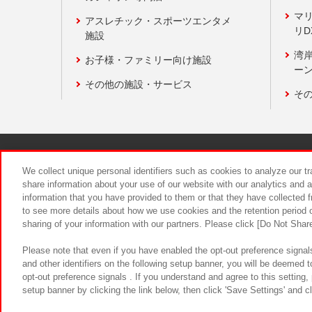
マ
アスレチック・スポーツエンタメ
リD
施設
湾
お子様・ファミリー向け施設
ーン
その他の施設・サービス
そ
関連会社
サステナビリティ
We collect unique personal identifiers such as cookies to analyze our t
share information about your use of our website with our analytics and 
information that you have provided to them or that they have collected f
食品のご提
to see more details about how we use cookies and the retention period o
sharing of your information with our partners. Please click [Do Not Shar
Please note that even if you have enabled the opt-out preference signals
and other identifiers on the following setup banner, you will be deemed 
opt-out preference signals . If you understand and agree to this setting
setup banner by clicking the link below, then click 'Save Settings' and c
©Bandai Namco Amusement Inc.
©Ba