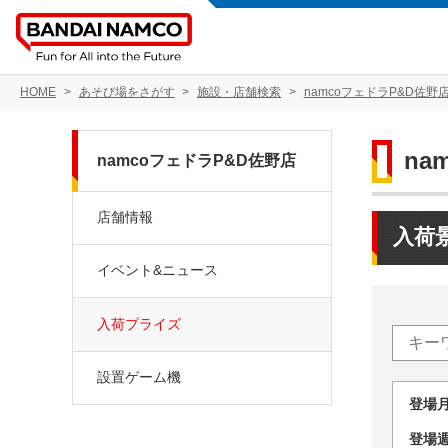
HOME
あそび場をさがす
施設・店舗検索
namcoフェドラP&D佐野
na
namcoフェドラP&D佐野店
店舗情報
入荷
イベント&ニュース
入荷プライズ
設置ゲーム機
登場
登場