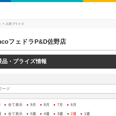
店
入荷プライズ
mcoフェドラP&D佐野店
景品・プライズ情報
月
全て表示
9月
8月
7月
6月
週
全て表示
5週
4週
3週
2週
1週