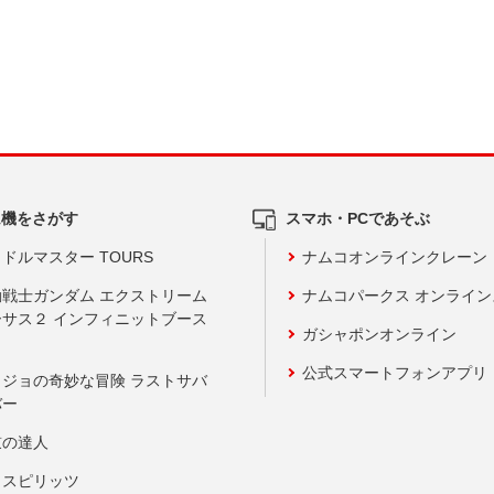
ム機をさがす
スマホ・PCであそぶ
ドルマスター TOURS
ナムコオンラインクレーン
動戦士ガンダム エクストリーム
ナムコパークス オンライ
ーサス２ インフィニットブース
ガシャポンオンライン
公式スマートフォンアプリ
ョジョの奇妙な冒険 ラストサバ
バー
鼓の達人
りスピリッツ