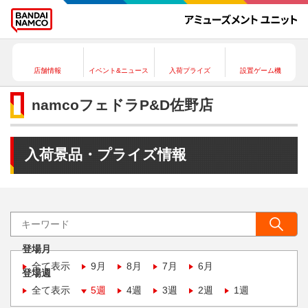
店舗情報
イベント&ニュース
入荷プライズ
設置ゲーム機
namcoフェドラP&D佐野店
入荷景品・プライズ情報
登場月
全て表示
9月
8月
7月
6月
登場週
全て表示
5週
4週
3週
2週
1週