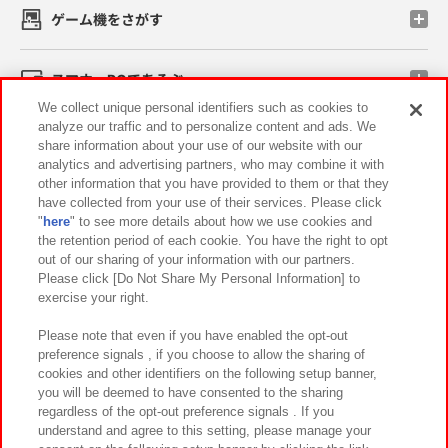
ゲーム機をさがす
スマホ・PCであそぶ
We collect unique personal identifiers such as cookies to
analyze our traffic and to personalize content and ads. We
イベント・キャンペーン
share information about your use of our website with our
analytics and advertising partners, who may combine it with
other information that you have provided to them or that they
have collected from your use of their services. Please click
"
here
" to see more details about how we use cookies and
関連会社
サステナビリティ
サイトポリシー
the retention period of each cookie. You have the right to opt
out of our sharing of your information with our partners.
プライバシーポリシー
ウェブアクセシビリティ方針と検証結果
Please click [Do Not Share My Personal Information] to
exercise your right.
お取引先さまとともに
食品のご提供について
カスタマーハラスメント対応方針
よくあるご質問・お問い合わせ
Please note that even if you have enabled the opt-out
preference signals , if you choose to allow the sharing of
cookies and other identifiers on the following setup banner,
you will be deemed to have consented to the sharing
regardless of the opt-out preference signals . If you
understand and agree to this setting, please manage your