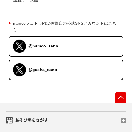
namcoフェドラP&D佐野店の公式SNSアカウントはこち
ら！
@namco_sano
@gasha_sano
先
あそび場をさがす