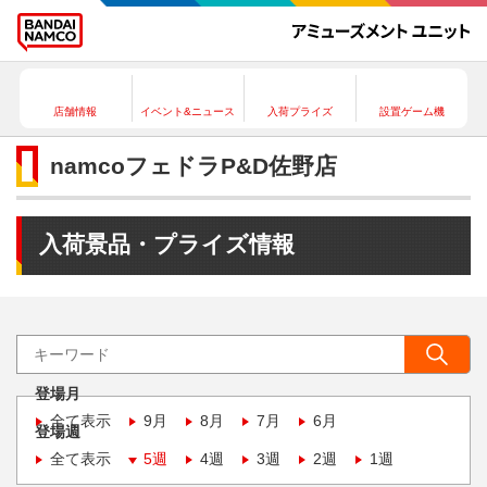
店舗情報
イベント&ニュース
入荷プライズ
設置ゲーム機
namcoフェドラP&D佐野店
入荷景品・プライズ情報
登場月
全て表示
9月
8月
7月
6月
登場週
全て表示
5週
4週
3週
2週
1週