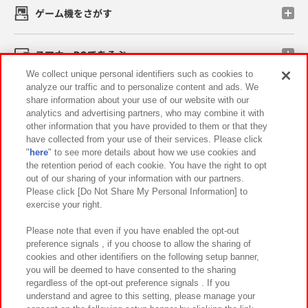
ゲーム機をさがす
スマホ・PCであそぶ
We collect unique personal identifiers such as cookies to
analyze our traffic and to personalize content and ads. We
イベント・キャンペーン
share information about your use of our website with our
analytics and advertising partners, who may combine it with
other information that you have provided to them or that they
have collected from your use of their services. Please click
"
here
" to see more details about how we use cookies and
関連会社
サステナビリティ
サイトポリシー
the retention period of each cookie. You have the right to opt
out of our sharing of your information with our partners.
プライバシーポリシー
ウェブアクセシビリティ方針と検証結果
Please click [Do Not Share My Personal Information] to
exercise your right.
お取引先さまとともに
食品のご提供について
カスタマーハラスメント対応方針
よくあるご質問・お問い合わせ
Please note that even if you have enabled the opt-out
preference signals , if you choose to allow the sharing of
cookies and other identifiers on the following setup banner,
you will be deemed to have consented to the sharing
regardless of the opt-out preference signals . If you
understand and agree to this setting, please manage your