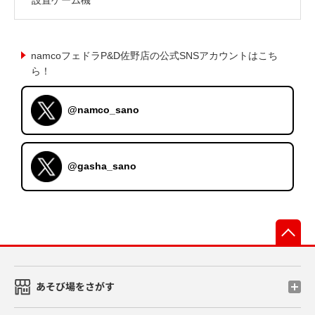
namcoフェドラP&D佐野店の公式SNSアカウントはこち
ら！
@namco_sano
@gasha_sano
先
あそび場をさがす