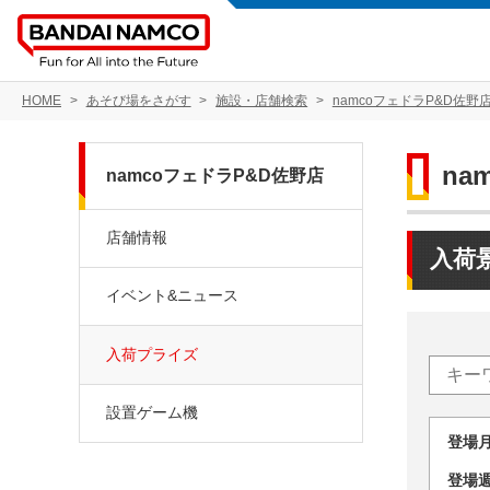
HOME
あそび場をさがす
施設・店舗検索
namcoフェドラP&D佐野
na
namcoフェドラP&D佐野店
店舗情報
入荷
イベント&ニュース
入荷プライズ
設置ゲーム機
登場
登場