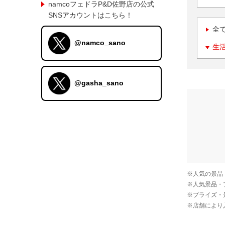
namcoフェドラP&D佐野店の公式
SNSアカウントはこちら！
全
@namco_sano
生
@gasha_sano