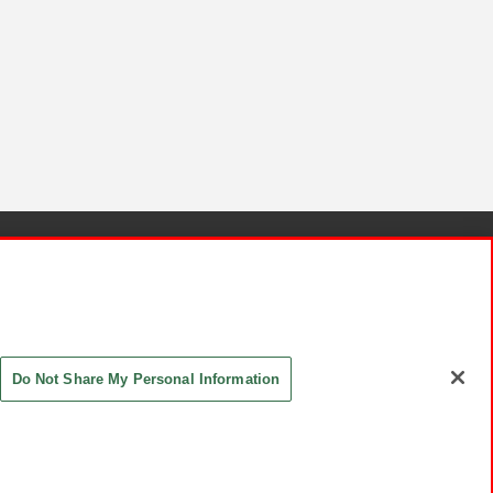
針と検証結果
お取引先さまとともに
お問い合わせ
Do Not Share My Personal Information
ASHIKI Co., Ltd. All Rights Reserved.