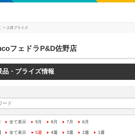
店
入荷プライズ
mcoフェドラP&D佐野店
景品・プライズ情報
月
全て表示
9月
8月
7月
6月
週
全て表示
5週
4週
3週
2週
1週