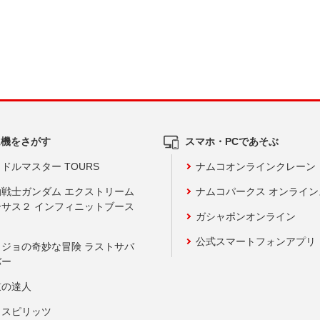
ム機をさがす
スマホ・PCであそぶ
ドルマスター TOURS
ナムコオンラインクレーン
動戦士ガンダム エクストリーム
ナムコパークス オンライ
ーサス２ インフィニットブース
ガシャポンオンライン
公式スマートフォンアプリ
ョジョの奇妙な冒険 ラストサバ
バー
鼓の達人
りスピリッツ