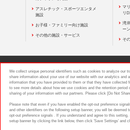
マ
アスレチック・スポーツエンタメ
リD
施設
湾
お子様・ファミリー向け施設
ーン
その他の施設・サービス
そ
関連会社
サステナビリティ
We collect unique personal identifiers such as cookies to analyze our t
share information about your use of our website with our analytics and 
information that you have provided to them or that they have collected f
食品のご提
to see more details about how we use cookies and the retention period o
sharing of your information with our partners. Please click [Do Not Shar
Please note that even if you have enabled the opt-out preference signals
and other identifiers on the following setup banner, you will be deemed 
opt-out preference signals . If you understand and agree to this setting
setup banner by clicking the link below, then click 'Save Settings' and c
©Bandai Namco Amusement Inc.
©Ba