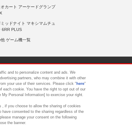
リオカート アーケードグランプ
X
岸ミッドナイト マキシマムチュ
 6RR PLUS
の他 ゲーム機一覧
サイトポリシー
プライバシーポリシー
ウェブアクセシビリティ方
raffic and to personalize content and ads. We
advertising partners, who may combine it with other
rom your use of their services. Please click "
here
"
供について
カスタマーハラスメント対応方針
よくあるご質問・
f each cookie. You have the right to opt out of our
e My Personal Information] to exercise your right.
 , if you choose to allow the sharing of cookies
to have consented to the sharing regardless of the
, please manage your consent on the following
lose the banner.
ndai Namco Amusement Lab Inc.
©Bandai Namco Experience Inc.
©HANAY