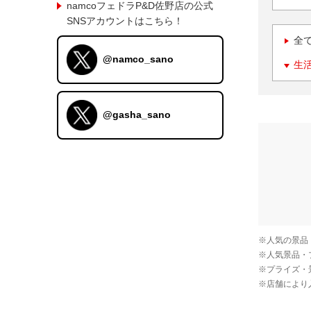
namcoフェドラP&D佐野店の公式
SNSアカウントはこちら！
全
@namco_sano
生
@gasha_sano