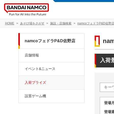
HOME
あそび場をさがす
施設・店舗検索
namcoフェドラP&D佐野
na
namcoフェドラP&D佐野店
店舗情報
入荷
イベント&ニュース
入荷プライズ
設置ゲーム機
登場
登場