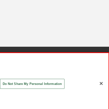
針と検証結果
お取引先さまとともに
お問い合わせ
Do Not Share My Personal Information
ASHIKI Co., Ltd. All Rights Reserved.