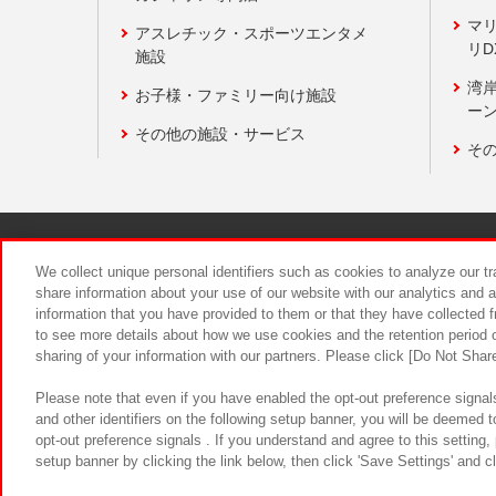
マ
アスレチック・スポーツエンタメ
リD
施設
湾
お子様・ファミリー向け施設
ーン
その他の施設・サービス
そ
関連会社
サステナビリティ
We collect unique personal identifiers such as cookies to analyze our t
share information about your use of our website with our analytics and 
information that you have provided to them or that they have collected f
食品のご提
to see more details about how we use cookies and the retention period o
sharing of your information with our partners. Please click [Do Not Shar
Please note that even if you have enabled the opt-out preference signals
and other identifiers on the following setup banner, you will be deemed 
opt-out preference signals . If you understand and agree to this setting
setup banner by clicking the link below, then click 'Save Settings' and c
©Bandai Namco Amusement Inc.
©Ba