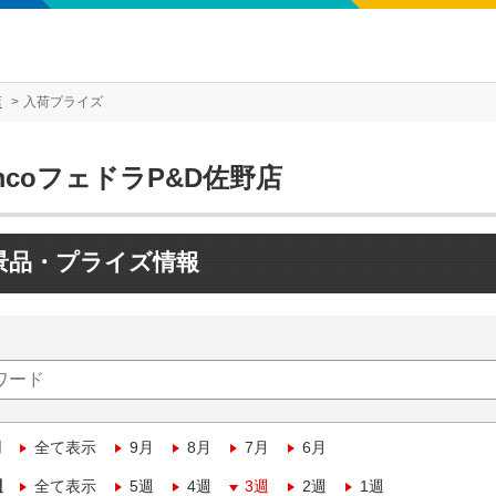
店
入荷プライズ
mcoフェドラP&D佐野店
景品・プライズ情報
月
全て表示
9月
8月
7月
6月
週
全て表示
5週
4週
3週
2週
1週