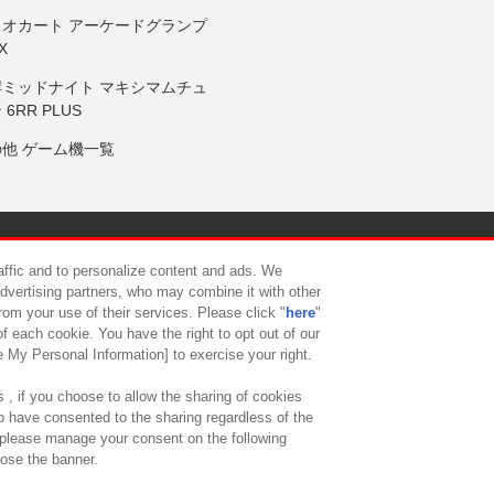
リオカート アーケードグランプ
X
岸ミッドナイト マキシマムチュ
 6RR PLUS
の他 ゲーム機一覧
サイトポリシー
プライバシーポリシー
ウェブアクセシビリティ方
raffic and to personalize content and ads. We
advertising partners, who may combine it with other
rom your use of their services. Please click "
here
"
供について
カスタマーハラスメント対応方針
よくあるご質問・
f each cookie. You have the right to opt out of our
e My Personal Information] to exercise your right.
 , if you choose to allow the sharing of cookies
to have consented to the sharing regardless of the
, please manage your consent on the following
lose the banner.
ndai Namco Amusement Lab Inc.
©Bandai Namco Experience Inc.
©HANAY