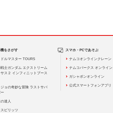
ム機をさがす
スマホ・PCであそぶ
ドルマスター TOURS
ナムコオンラインクレーン
動戦士ガンダム エクストリーム
ナムコパークス オンライ
ーサス２ インフィニットブース
ガシャポンオンライン
公式スマートフォンアプリ
ョジョの奇妙な冒険 ラストサバ
バー
鼓の達人
りスピリッツ