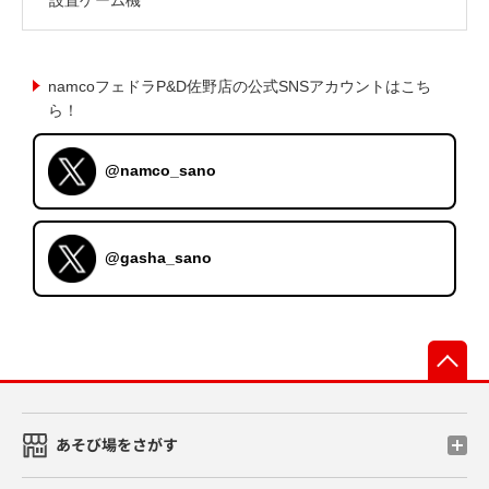
namcoフェドラP&D佐野店の公式SNSアカウントはこち
ら！
@namco_sano
@gasha_sano
先
あそび場をさがす