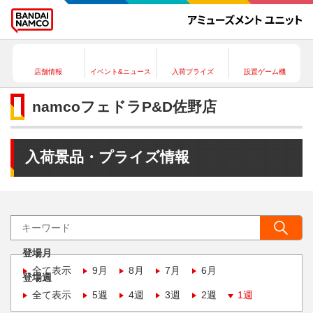
店舗情報
イベント&ニュース
入荷プライズ
設置ゲーム機
namcoフェドラP&D佐野店
入荷景品・プライズ情報
登場月
全て表示
9月
8月
7月
6月
登場週
全て表示
5週
4週
3週
2週
1週