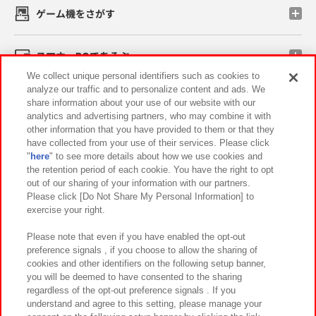
ゲーム機をさがす
スマホ・PCであそぶ
We collect unique personal identifiers such as cookies to
analyze our traffic and to personalize content and ads. We
イベント・キャンペーン
share information about your use of our website with our
analytics and advertising partners, who may combine it with
other information that you have provided to them or that they
have collected from your use of their services. Please click
"
here
" to see more details about how we use cookies and
関連会社
サステナビリティ
サイトポリシー
the retention period of each cookie. You have the right to opt
out of our sharing of your information with our partners.
プライバシーポリシー
ウェブアクセシビリティ方針と検証結果
Please click [Do Not Share My Personal Information] to
exercise your right.
お取引先さまとともに
食品のご提供について
カスタマーハラスメント対応方針
よくあるご質問・お問い合わせ
Please note that even if you have enabled the opt-out
preference signals , if you choose to allow the sharing of
cookies and other identifiers on the following setup banner,
you will be deemed to have consented to the sharing
regardless of the opt-out preference signals . If you
understand and agree to this setting, please manage your