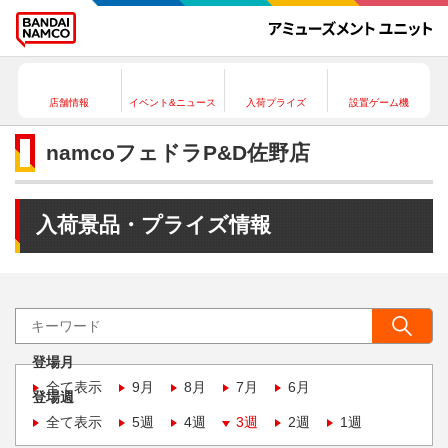
店舗情報
イベント&ニュース
入荷プライズ
設置ゲーム機
namcoフェドラP&D佐野店
入荷景品・プライズ情報
登場月
全て表示
9月
8月
7月
6月
登場週
全て表示
5週
4週
3週
2週
1週