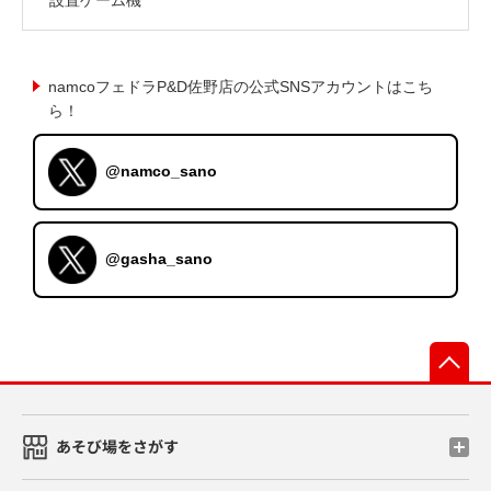
namcoフェドラP&D佐野店の公式SNSアカウントはこち
ら！
@namco_sano
@gasha_sano
先
あそび場をさがす