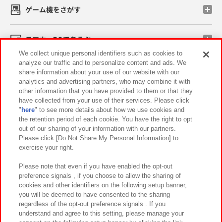
ゲーム機をさがす
スマホ・PCであそぶ
We collect unique personal identifiers such as cookies to
analyze our traffic and to personalize content and ads. We
イベント・キャンペーン
share information about your use of our website with our
analytics and advertising partners, who may combine it with
other information that you have provided to them or that they
have collected from your use of their services. Please click
"
here
" to see more details about how we use cookies and
関連会社
サステナビリティ
サイトポリシー
the retention period of each cookie. You have the right to opt
out of our sharing of your information with our partners.
プライバシーポリシー
ウェブアクセシビリティ方針と検証結果
Please click [Do Not Share My Personal Information] to
exercise your right.
お取引先さまとともに
食品のご提供について
カスタマーハラスメント対応方針
よくあるご質問・お問い合わせ
Please note that even if you have enabled the opt-out
preference signals , if you choose to allow the sharing of
cookies and other identifiers on the following setup banner,
you will be deemed to have consented to the sharing
regardless of the opt-out preference signals . If you
understand and agree to this setting, please manage your