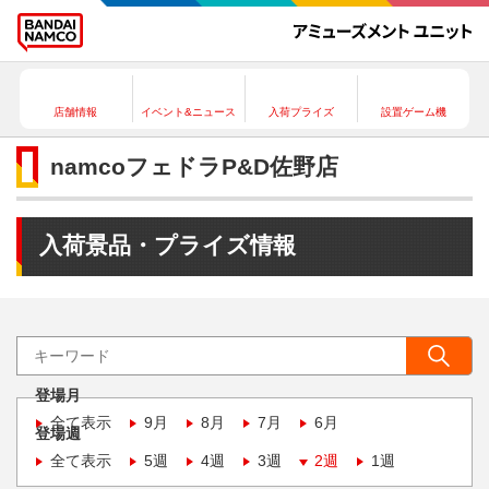
店舗情報
イベント&ニュース
入荷プライズ
設置ゲーム機
namcoフェドラP&D佐野店
入荷景品・プライズ情報
登場月
全て表示
9月
8月
7月
6月
登場週
全て表示
5週
4週
3週
2週
1週