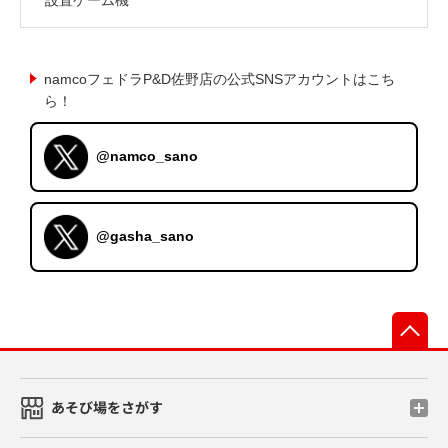
namcoフェドラP&D佐野店の公式SNSアカウントはこち
ら！
@namco_sano
@gasha_sano
先
あそび場をさがす