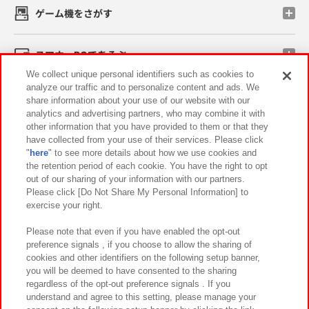
ゲーム機をさがす
スマホ・PCであそぶ
We collect unique personal identifiers such as cookies to
analyze our traffic and to personalize content and ads. We
イベント・キャンペーン
share information about your use of our website with our
analytics and advertising partners, who may combine it with
other information that you have provided to them or that they
have collected from your use of their services. Please click
"
here
" to see more details about how we use cookies and
関連会社
サステナビリティ
サイトポリシー
the retention period of each cookie. You have the right to opt
out of our sharing of your information with our partners.
プライバシーポリシー
ウェブアクセシビリティ方針と検証結果
Please click [Do Not Share My Personal Information] to
exercise your right.
お取引先さまとともに
食品のご提供について
カスタマーハラスメント対応方針
よくあるご質問・お問い合わせ
Please note that even if you have enabled the opt-out
preference signals , if you choose to allow the sharing of
cookies and other identifiers on the following setup banner,
you will be deemed to have consented to the sharing
regardless of the opt-out preference signals . If you
understand and agree to this setting, please manage your