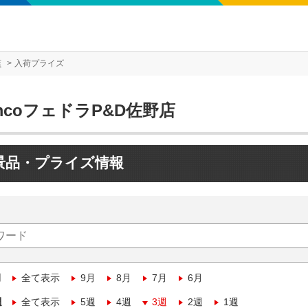
店
入荷プライズ
mcoフェドラP&D佐野店
景品・プライズ情報
月
全て表示
9月
8月
7月
6月
週
全て表示
5週
4週
3週
2週
1週