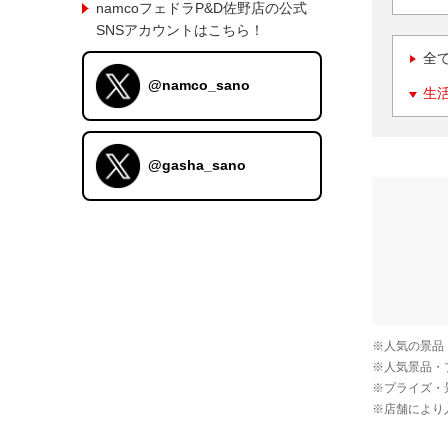
namcoフェドラP&D佐野店の公式
SNSアカウントはこちら！
全
@namco_sano
生
@gasha_sano