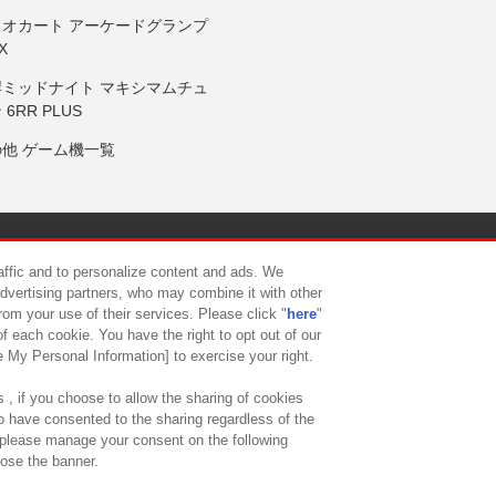
リオカート アーケードグランプ
X
岸ミッドナイト マキシマムチュ
 6RR PLUS
の他 ゲーム機一覧
サイトポリシー
プライバシーポリシー
ウェブアクセシビリティ方
raffic and to personalize content and ads. We
advertising partners, who may combine it with other
rom your use of their services. Please click "
here
"
供について
カスタマーハラスメント対応方針
よくあるご質問・
f each cookie. You have the right to opt out of our
e My Personal Information] to exercise your right.
 , if you choose to allow the sharing of cookies
to have consented to the sharing regardless of the
, please manage your consent on the following
lose the banner.
ndai Namco Amusement Lab Inc.
©Bandai Namco Experience Inc.
©HANAY