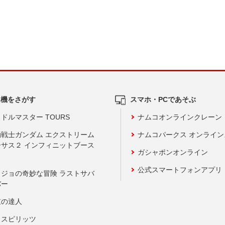
ム機をさがす
スマホ・PCであそぶ
ドルマスター TOURS
ナムコオンラインクレーン
動戦士ガンダム エクストリーム
ナムコパークス オンライ
ーサス２ インフィニットブース
ガシャポンオンライン
公式スマートフォンアプリ
ョジョの奇妙な冒険 ラストサバ
バー
鼓の達人
りスピリッツ