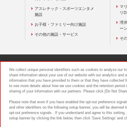
マ
アスレチック・スポーツエンタメ
リD
施設
湾
お子様・ファミリー向け施設
ーン
その他の施設・サービス
そ
関連会社
サステナビリティ
We collect unique personal identifiers such as cookies to analyze our t
share information about your use of our website with our analytics and 
information that you have provided to them or that they have collected f
食品のご提
to see more details about how we use cookies and the retention period o
sharing of your information with our partners. Please click [Do Not Shar
Please note that even if you have enabled the opt-out preference signals
and other identifiers on the following setup banner, you will be deemed 
opt-out preference signals . If you understand and agree to this setting
setup banner by clicking the link below, then click 'Save Settings' and c
©Bandai Namco Amusement Inc.
©Ba