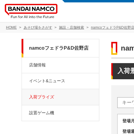
HOME
あそび場をさがす
施設・店舗検索
namcoフェドラP&D佐野
na
namcoフェドラP&D佐野店
店舗情報
入荷
イベント&ニュース
入荷プライズ
設置ゲーム機
登場
登場