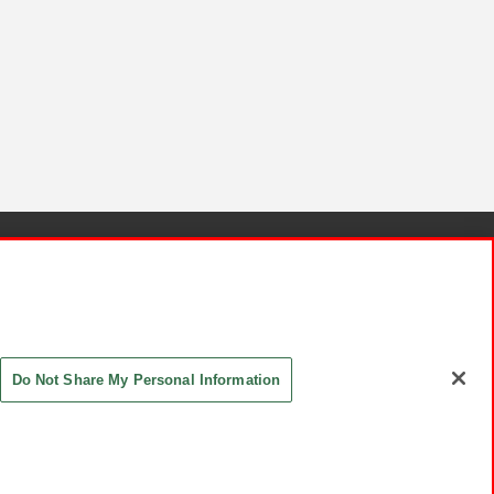
針と検証結果
お取引先さまとともに
お問い合わせ
Do Not Share My Personal Information
ASHIKI Co., Ltd. All Rights Reserved.