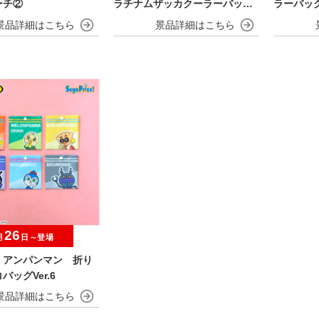
ーチ②
ラチナムザッカクーラーバック
ラーバッグV
パック
26
月
日～登場
！アンパンマン 折り
バッグVer.6