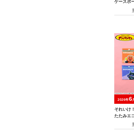
ケースポ
6
2026年
それいけ
たたみエコ