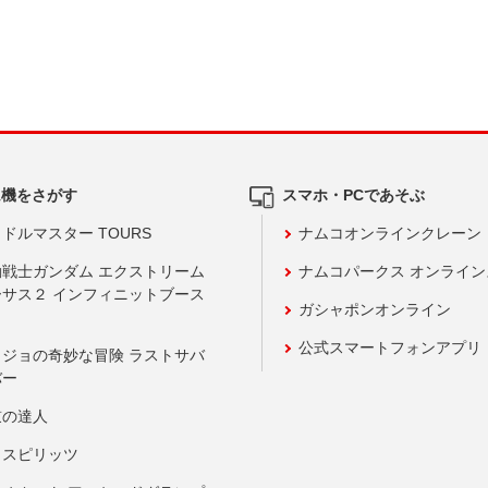
ム機をさがす
スマホ・PCであそぶ
ドルマスター TOURS
ナムコオンラインクレーン
動戦士ガンダム エクストリーム
ナムコパークス オンライ
ーサス２ インフィニットブース
ガシャポンオンライン
公式スマートフォンアプリ
ョジョの奇妙な冒険 ラストサバ
バー
鼓の達人
りスピリッツ