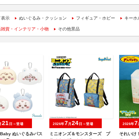
て表示
ぬいぐるみ・クッション
フィギュア・ホビー
キーホ
活雑貨・インテリア・小物
その他景品
21
7
24
7
月
日～登場
2026年
月
日～登場
2026年
wa Baby ぬいぐるみパス
ミニオンズ＆モンスターズ プ
それいけ