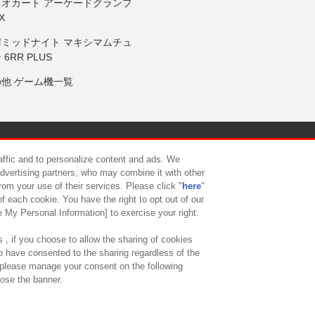
リオカート アーケードグランプ
X
岸ミッドナイト マキシマムチュ
 6RR PLUS
の他 ゲーム機一覧
サイトポリシー
プライバシーポリシー
ウェブアクセシビリティ方
raffic and to personalize content and ads. We
advertising partners, who may combine it with other
rom your use of their services. Please click "
here
"
供について
カスタマーハラスメント対応方針
よくあるご質問・
f each cookie. You have the right to opt out of our
e My Personal Information] to exercise your right.
 , if you choose to allow the sharing of cookies
to have consented to the sharing regardless of the
, please manage your consent on the following
lose the banner.
ndai Namco Amusement Lab Inc.
©Bandai Namco Experience Inc.
©HANAY