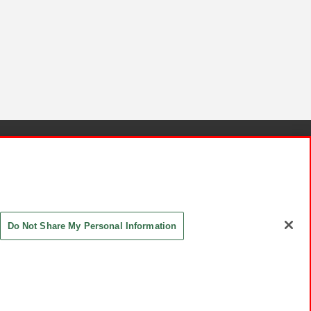
針と検証結果
お取引先さまとともに
お問い合わせ
Do Not Share My Personal Information
ASHIKI Co., Ltd. All Rights Reserved.