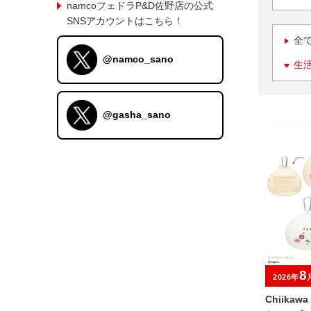
namcoフェドラP&D佐野店の公式
SNSアカウントはこちら！
全
@namco_sano
生
@gasha_sano
8
2026年
Chiika