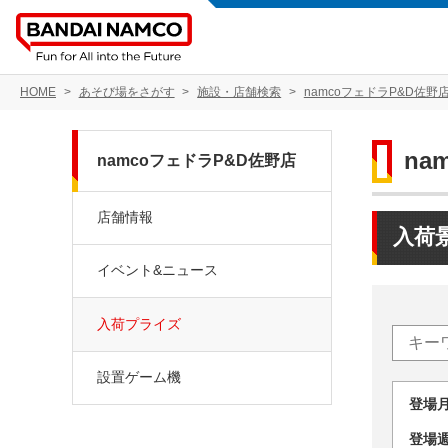
HOME
あそび場をさがす
施設・店舗検索
namcoフェドラP&D佐野
na
namcoフェドラP&D佐野店
店舗情報
入荷
イベント&ニュース
入荷プライズ
設置ゲーム機
登場
登場