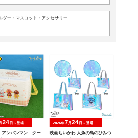
ルダー・マスコット・アクセサリー
24
7
24
月
日～登場
2026年
月
日～登場
！アンパンマン クー
映画ちいかわ 人魚の島のひみつ