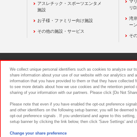
マ
アスレチック・スポーツエンタメ
リD
施設
湾
お子様・ファミリー向け施設
ーン
その他の施設・サービス
そ
関連会社
サステナビリティ
We collect unique personal identifiers such as cookies to analyze our t
share information about your use of our website with our analytics and 
information that you have provided to them or that they have collected f
食品のご提
to see more details about how we use cookies and the retention period o
sharing of your information with our partners. Please click [Do Not Shar
Please note that even if you have enabled the opt-out preference signals
and other identifiers on the following setup banner, you will be deemed 
opt-out preference signals . If you understand and agree to this setting
setup banner by clicking the link below, then click 'Save Settings' and c
©Bandai Namco Amusement Inc.
©Ba
Change your share preference