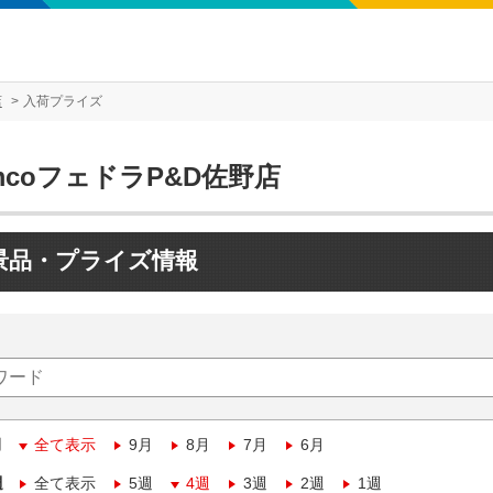
店
入荷プライズ
mcoフェドラP&D佐野店
景品・プライズ情報
月
全て表示
9月
8月
7月
6月
週
全て表示
5週
4週
3週
2週
1週