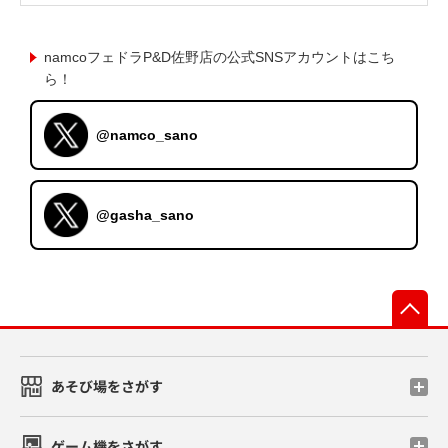
namcoフェドラP&D佐野店の公式SNSアカウントはこち
ら！
@namco_sano
@gasha_sano
先
あそび場をさがす
ゲーム機をさがす