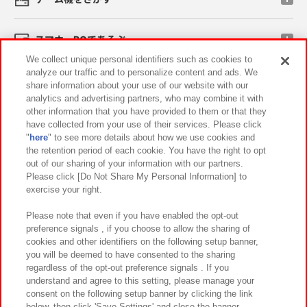
スマホ・PCであそぶ
We collect unique personal identifiers such as cookies to
analyze our traffic and to personalize content and ads. We
イベント・キャンペーン
share information about your use of our website with our
analytics and advertising partners, who may combine it with
other information that you have provided to them or that they
have collected from your use of their services. Please click
"
here
" to see more details about how we use cookies and
関連会社
サステナビリティ
サイトポリシー
the retention period of each cookie. You have the right to opt
out of our sharing of your information with our partners.
プライバシーポリシー
ウェブアクセシビリティ方針と検証結果
Please click [Do Not Share My Personal Information] to
exercise your right.
お取引先さまとともに
食品のご提供について
カスタマーハラスメント対応方針
よくあるご質問・お問い合わせ
Please note that even if you have enabled the opt-out
preference signals , if you choose to allow the sharing of
cookies and other identifiers on the following setup banner,
you will be deemed to have consented to the sharing
regardless of the opt-out preference signals . If you
understand and agree to this setting, please manage your
consent on the following setup banner by clicking the link
below, then click 'Save Settings' and close the banner.