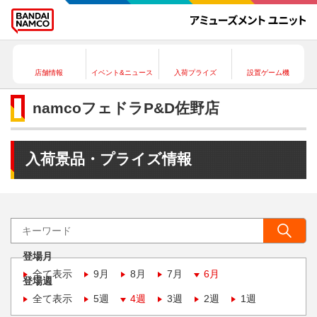
店舗情報
イベント&ニュース
入荷プライズ
設置ゲーム機
namcoフェドラP&D佐野店
入荷景品・プライズ情報
登場月
全て表示
9月
8月
7月
6月
登場週
全て表示
5週
4週
3週
2週
1週