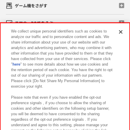
ゲーム機をさがす
スマホ・PCであそぶ
We collect unique personal identifiers such as cookies to
analyze our traffic and to personalize content and ads. We
イベント・キャンペーン
share information about your use of our website with our
analytics and advertising partners, who may combine it with
other information that you have provided to them or that they
have collected from your use of their services. Please click
"
here
" to see more details about how we use cookies and
関連会社
サステナビリティ
サイトポリシー
the retention period of each cookie. You have the right to opt
out of our sharing of your information with our partners.
プライバシーポリシー
ウェブアクセシビリティ方針と検証結果
Please click [Do Not Share My Personal Information] to
exercise your right.
お取引先さまとともに
食品のご提供について
カスタマーハラスメント対応方針
よくあるご質問・お問い合わせ
Please note that even if you have enabled the opt-out
preference signals , if you choose to allow the sharing of
cookies and other identifiers on the following setup banner,
you will be deemed to have consented to the sharing
regardless of the opt-out preference signals . If you
understand and agree to this setting, please manage your