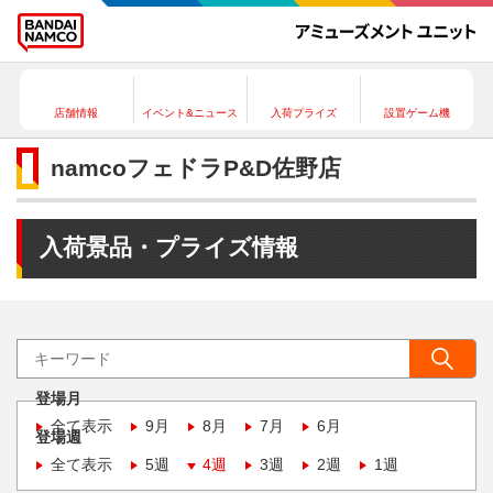
店舗情報
イベント&ニュース
入荷プライズ
設置ゲーム機
namcoフェドラP&D佐野店
入荷景品・プライズ情報
登場月
全て表示
9月
8月
7月
6月
登場週
全て表示
5週
4週
3週
2週
1週