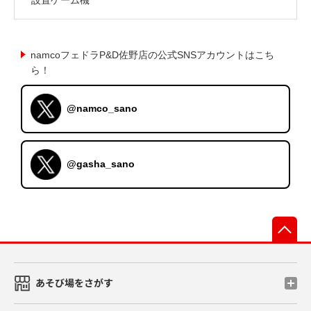
namcoフェドラP&D佐野店の公式SNSアカウントはこち
ら！
@namco_sano
@gasha_sano
先
あそび場をさがす