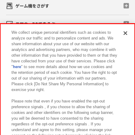
ゲーム機をさがす
スマホ・PCであそぶ
We collect unique personal identifiers such as cookies to
analyze our traffic and to personalize content and ads. We
イベント・キャンペーン
share information about your use of our website with our
analytics and advertising partners, who may combine it with
other information that you have provided to them or that they
have collected from your use of their services. Please click
"
here
" to see more details about how we use cookies and
関連会社
サステナビリティ
サイトポリシー
the retention period of each cookie. You have the right to opt
out of our sharing of your information with our partners.
プライバシーポリシー
ウェブアクセシビリティ方針と検証結果
Please click [Do Not Share My Personal Information] to
exercise your right.
お取引先さまとともに
食品のご提供について
カスタマーハラスメント対応方針
よくあるご質問・お問い合わせ
Please note that even if you have enabled the opt-out
preference signals , if you choose to allow the sharing of
cookies and other identifiers on the following setup banner,
you will be deemed to have consented to the sharing
regardless of the opt-out preference signals . If you
understand and agree to this setting, please manage your