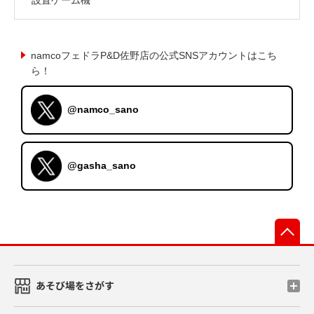
namcoフェドラP&D佐野店の公式SNSアカウントはこち
ら！
@namco_sano
@gasha_sano
先
あそび場をさがす