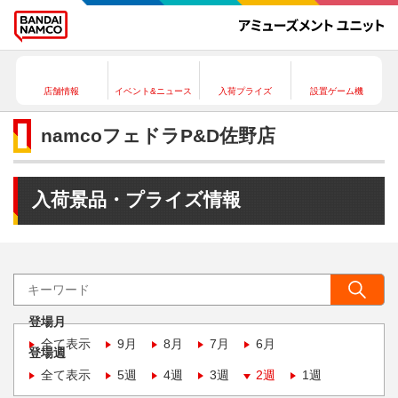
店舗情報
イベント&ニュース
入荷プライズ
設置ゲーム機
namcoフェドラP&D佐野店
入荷景品・プライズ情報
登場月
全て表示
9月
8月
7月
6月
登場週
全て表示
5週
4週
3週
2週
1週