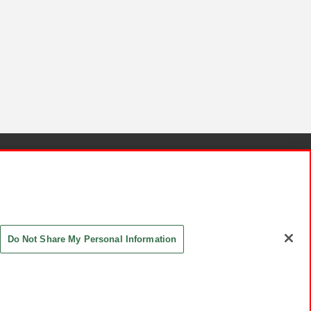
針と検証結果
お取引先さまとともに
お問い合わせ
Do Not Share My Personal Information
ASHIKI Co., Ltd. All Rights Reserved.