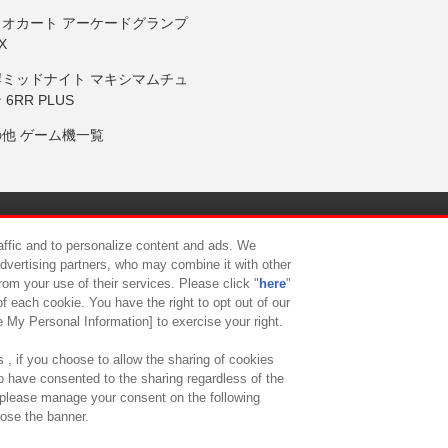
リオカート アーケードグランプ
X
岸ミッドナイト マキシマムチュ
 6RR PLUS
の他 ゲーム機一覧
サイトポリシー
プライバシーポリシー
ウェブアクセシビリティ方
raffic and to personalize content and ads. We
advertising partners, who may combine it with other
rom your use of their services. Please click "
here
"
供について
カスタマーハラスメント対応方針
よくあるご質問・
f each cookie. You have the right to opt out of our
e My Personal Information] to exercise your right.
 , if you choose to allow the sharing of cookies
to have consented to the sharing regardless of the
, please manage your consent on the following
lose the banner.
ndai Namco Amusement Lab Inc.
©Bandai Namco Experience Inc.
©HANAY