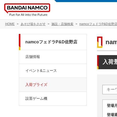
HOME
あそび場をさがす
施設・店舗検索
namcoフェドラP&D佐野
na
namcoフェドラP&D佐野店
店舗情報
入荷
イベント&ニュース
入荷プライズ
設置ゲーム機
登場
登場