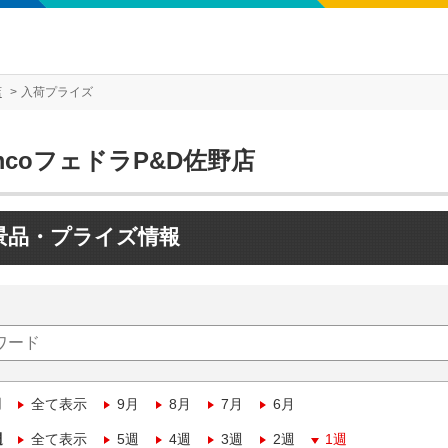
店
入荷プライズ
mcoフェドラP&D佐野店
景品・プライズ情報
月
全て表示
9月
8月
7月
6月
週
全て表示
5週
4週
3週
2週
1週