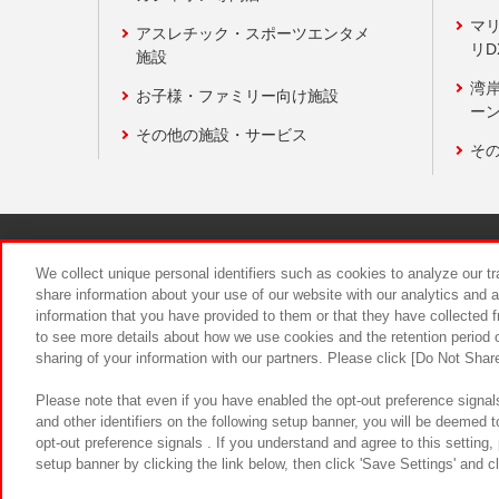
マ
アスレチック・スポーツエンタメ
リD
施設
湾
お子様・ファミリー向け施設
ーン
その他の施設・サービス
そ
関連会社
サステナビリティ
We collect unique personal identifiers such as cookies to analyze our t
share information about your use of our website with our analytics and 
information that you have provided to them or that they have collected f
食品のご提
to see more details about how we use cookies and the retention period o
sharing of your information with our partners. Please click [Do Not Shar
Please note that even if you have enabled the opt-out preference signals
and other identifiers on the following setup banner, you will be deemed 
opt-out preference signals . If you understand and agree to this setting
setup banner by clicking the link below, then click 'Save Settings' and c
©Bandai Namco Amusement Inc.
©Ba