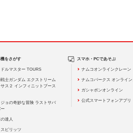
ム機をさがす
スマホ・PCであそぶ
ドルマスター TOURS
ナムコオンラインクレーン
動戦士ガンダム エクストリーム
ナムコパークス オンライ
ーサス２ インフィニットブース
ガシャポンオンライン
公式スマートフォンアプリ
ョジョの奇妙な冒険 ラストサバ
バー
鼓の達人
りスピリッツ