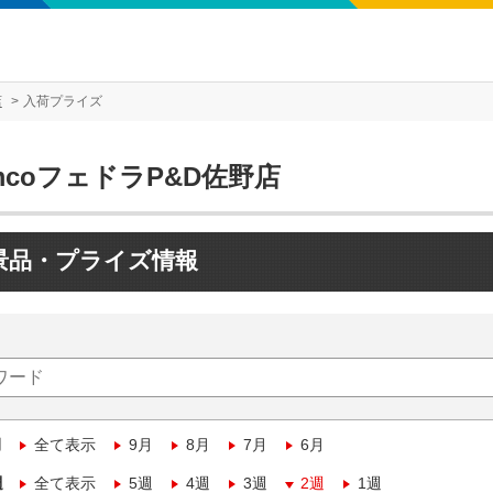
店
入荷プライズ
mcoフェドラP&D佐野店
景品・プライズ情報
月
全て表示
9月
8月
7月
6月
週
全て表示
5週
4週
3週
2週
1週