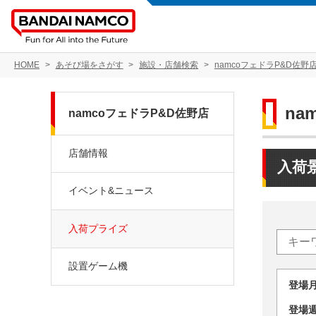
HOME
あそび場をさがす
施設・店舗検索
namcoフェドラP&D佐野
na
namcoフェドラP&D佐野店
店舗情報
入荷
イベント&ニュース
入荷プライズ
設置ゲーム機
登場
登場