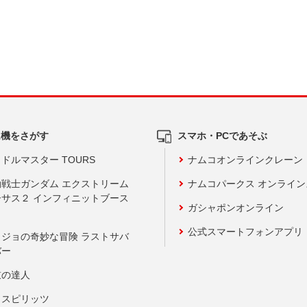
ム機をさがす
スマホ・PCであそぶ
ドルマスター TOURS
ナムコオンラインクレーン
動戦士ガンダム エクストリーム
ナムコパークス オンライ
ーサス２ インフィニットブース
ガシャポンオンライン
公式スマートフォンアプリ
ョジョの奇妙な冒険 ラストサバ
バー
鼓の達人
りスピリッツ