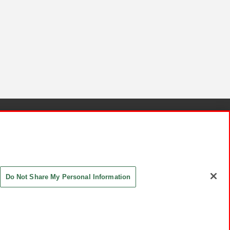
針と検証結果
お取引先さまとともに
お問い合わせ
Do Not Share My Personal Information
ASHIKI Co., Ltd. All Rights Reserved.