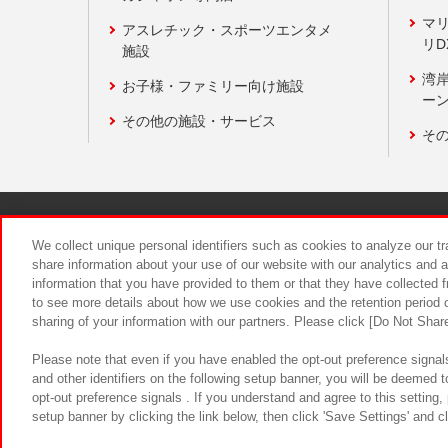
マ
アスレチック・スポーツエンタメ
リD
施設
湾
お子様・ファミリー向け施設
ーン
その他の施設・サービス
そ
関連会社
サステナビリティ
We collect unique personal identifiers such as cookies to analyze our t
share information about your use of our website with our analytics and 
information that you have provided to them or that they have collected f
食品のご提
to see more details about how we use cookies and the retention period o
sharing of your information with our partners. Please click [Do Not Shar
Please note that even if you have enabled the opt-out preference signals
and other identifiers on the following setup banner, you will be deemed 
opt-out preference signals . If you understand and agree to this setting
setup banner by clicking the link below, then click 'Save Settings' and c
©Bandai Namco Amusement Inc.
©Ba