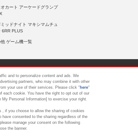
リオカート アーケードグランプ
X
岸ミッドナイト マキシマムチュ
 6RR PLUS
の他 ゲーム機一覧
サイトポリシー
プライバシーポリシー
ウェブアクセシビリティ方
raffic and to personalize content and ads. We
advertising partners, who may combine it with other
rom your use of their services. Please click "
here
"
供について
カスタマーハラスメント対応方針
よくあるご質問・
f each cookie. You have the right to opt out of our
e My Personal Information] to exercise your right.
 , if you choose to allow the sharing of cookies
to have consented to the sharing regardless of the
, please manage your consent on the following
lose the banner.
ndai Namco Amusement Lab Inc.
©Bandai Namco Experience Inc.
©HANAY