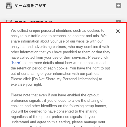
ゲーム機をさがす
スマホ・PCであそぶ
We collect unique personal identifiers such as cookies to
analyze our traffic and to personalize content and ads. We
イベント・キャンペーン
share information about your use of our website with our
analytics and advertising partners, who may combine it with
other information that you have provided to them or that they
have collected from your use of their services. Please click
"
here
" to see more details about how we use cookies and
関連会社
サステナビリティ
サイトポリシー
the retention period of each cookie. You have the right to opt
out of our sharing of your information with our partners.
プライバシーポリシー
ウェブアクセシビリティ方針と検証結果
Please click [Do Not Share My Personal Information] to
exercise your right.
お取引先さまとともに
食品のご提供について
カスタマーハラスメント対応方針
よくあるご質問・お問い合わせ
Please note that even if you have enabled the opt-out
preference signals , if you choose to allow the sharing of
cookies and other identifiers on the following setup banner,
you will be deemed to have consented to the sharing
regardless of the opt-out preference signals . If you
understand and agree to this setting, please manage your