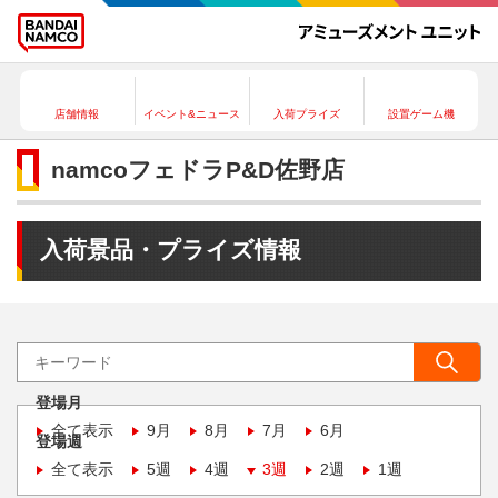
店舗情報
イベント&ニュース
入荷プライズ
設置ゲーム機
namcoフェドラP&D佐野店
入荷景品・プライズ情報
登場月
全て表示
9月
8月
7月
6月
登場週
全て表示
5週
4週
3週
2週
1週