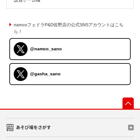
namcoフェドラP&D佐野店の公式SNSアカウントはこち
ら！
@namco_sano
@gasha_sano
先
あそび場をさがす