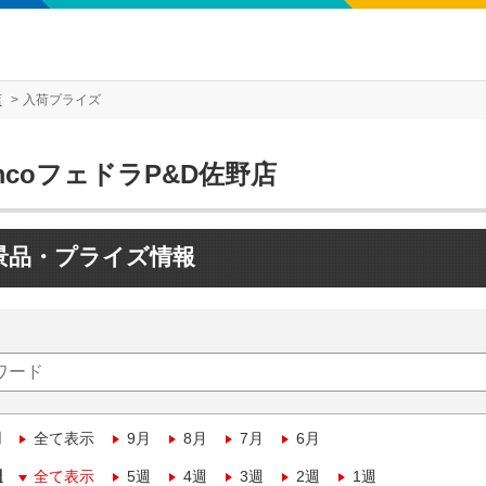
店
入荷プライズ
mcoフェドラP&D佐野店
景品・プライズ情報
月
全て表示
9月
8月
7月
6月
週
全て表示
5週
4週
3週
2週
1週