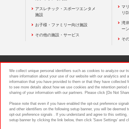
マ
アスレチック・スポーツエンタメ
リD
施設
湾
お子様・ファミリー向け施設
ーン
その他の施設・サービス
そ
関連会社
サステナビリティ
We collect unique personal identifiers such as cookies to analyze our t
share information about your use of our website with our analytics and 
information that you have provided to them or that they have collected f
食品のご提
to see more details about how we use cookies and the retention period o
sharing of your information with our partners. Please click [Do Not Shar
Please note that even if you have enabled the opt-out preference signals
and other identifiers on the following setup banner, you will be deemed 
opt-out preference signals . If you understand and agree to this setting
setup banner by clicking the link below, then click 'Save Settings' and c
©Bandai Namco Amusement Inc.
©Ba