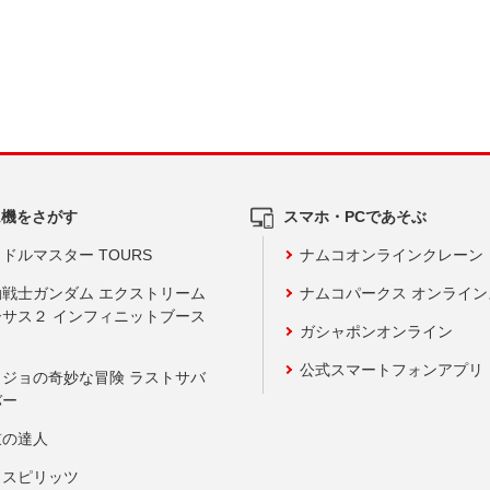
ム機をさがす
スマホ・PCであそぶ
ドルマスター TOURS
ナムコオンラインクレーン
動戦士ガンダム エクストリーム
ナムコパークス オンライ
ーサス２ インフィニットブース
ガシャポンオンライン
公式スマートフォンアプリ
ョジョの奇妙な冒険 ラストサバ
バー
鼓の達人
りスピリッツ