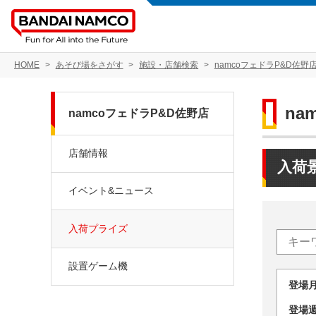
HOME
あそび場をさがす
施設・店舗検索
namcoフェドラP&D佐野
na
namcoフェドラP&D佐野店
店舗情報
入荷
イベント&ニュース
入荷プライズ
設置ゲーム機
登場
登場