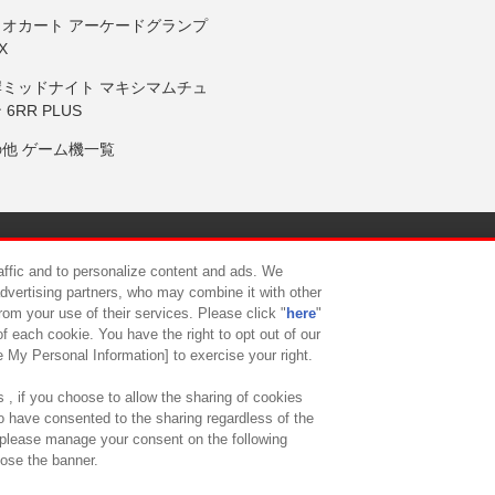
リオカート アーケードグランプ
X
岸ミッドナイト マキシマムチュ
 6RR PLUS
の他 ゲーム機一覧
サイトポリシー
プライバシーポリシー
ウェブアクセシビリティ方
raffic and to personalize content and ads. We
advertising partners, who may combine it with other
rom your use of their services. Please click "
here
"
供について
カスタマーハラスメント対応方針
よくあるご質問・
f each cookie. You have the right to opt out of our
e My Personal Information] to exercise your right.
 , if you choose to allow the sharing of cookies
to have consented to the sharing regardless of the
, please manage your consent on the following
lose the banner.
ndai Namco Amusement Lab Inc.
©Bandai Namco Experience Inc.
©HANAY