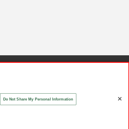
針と検証結果
お取引先さまとともに
お問い合わせ
Do Not Share My Personal Information
ASHIKI Co., Ltd. All Rights Reserved.