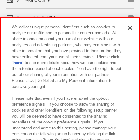
スマホ・PCであそぶ
We collect unique personal identifiers such as cookies to
analyze our traffic and to personalize content and ads. We
イベント・キャンペーン
share information about your use of our website with our
analytics and advertising partners, who may combine it with
other information that you have provided to them or that they
have collected from your use of their services. Please click
"
here
" to see more details about how we use cookies and
関連会社
サステナビリティ
サイトポリシー
the retention period of each cookie. You have the right to opt
out of our sharing of your information with our partners.
プライバシーポリシー
ウェブアクセシビリティ方針と検証結果
Please click [Do Not Share My Personal Information] to
exercise your right.
お取引先さまとともに
食品のご提供について
カスタマーハラスメント対応方針
よくあるご質問・お問い合わせ
Please note that even if you have enabled the opt-out
preference signals , if you choose to allow the sharing of
cookies and other identifiers on the following setup banner,
you will be deemed to have consented to the sharing
regardless of the opt-out preference signals . If you
understand and agree to this setting, please manage your
consent on the following setup banner by clicking the link
below, then click 'Save Settings' and close the banner.