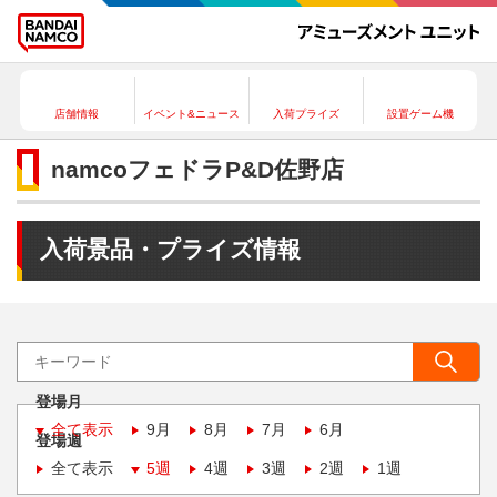
店舗情報
イベント&ニュース
入荷プライズ
設置ゲーム機
namcoフェドラP&D佐野店
入荷景品・プライズ情報
登場月
全て表示
9月
8月
7月
6月
登場週
全て表示
5週
4週
3週
2週
1週