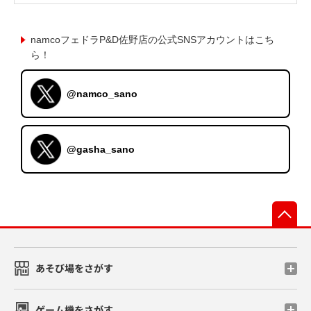
namcoフェドラP&D佐野店の公式SNSアカウントはこち
ら！
@namco_sano
@gasha_sano
先
あそび場をさがす
ゲーム機をさがす