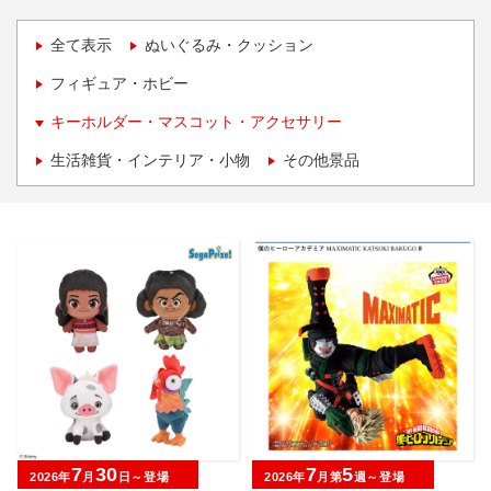
全て表示
ぬいぐるみ・クッション
フィギュア・ホビー
キーホルダー・マスコット・アクセサリー
生活雑貨・インテリア・小物
その他景品
7
30
7
5
2026年
月
日～登場
2026年
月第
週～登場