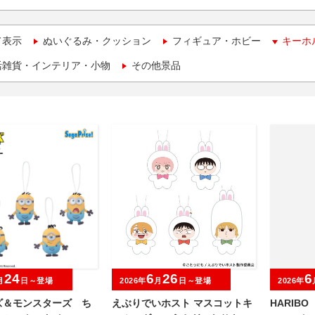
て表示
ぬいぐるみ・クッション
フィギュア・ホビー
キーホ
活雑貨・インテリア・小物
その他景品
24
6
26
6
月
日～登場
2026年
月
日～登場
2026年
ズ＆モンスターズ ち
えぶりでいホスト マスコットキ
HARIB