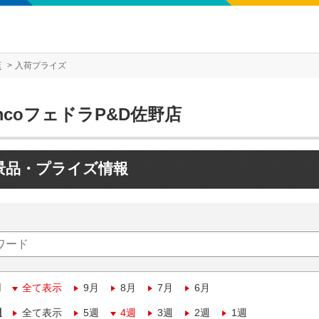
店
入荷プライズ
mcoフェドラP&D佐野店
景品・プライズ情報
月
全て表示
9月
8月
7月
6月
週
全て表示
5週
4週
3週
2週
1週