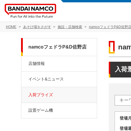
HOME
あそび場をさがす
施設・店舗検索
namcoフェドラP&D佐野
na
namcoフェドラP&D佐野店
店舗情報
入荷
イベント&ニュース
入荷プライズ
設置ゲーム機
登場
登場