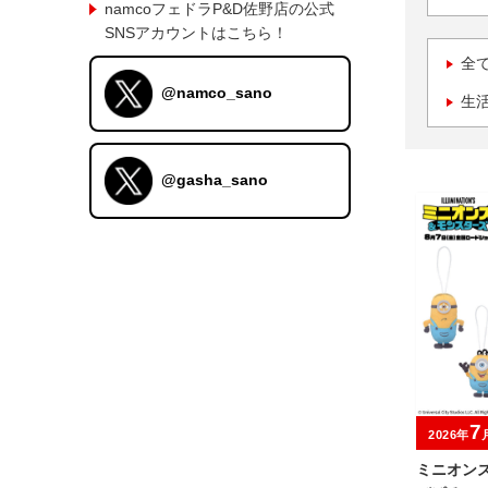
namcoフェドラP&D佐野店の公式
SNSアカウントはこちら！
全
@namco_sano
生
@gasha_sano
7
2026年
ミニオン