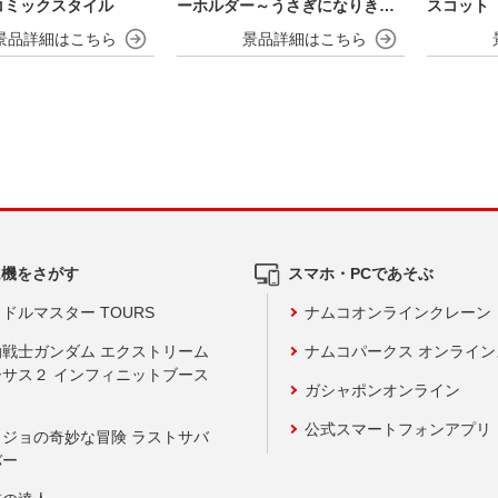
コミックスタイル
ーホルダー～うさぎになりきら
スコット
NIGHT～
ム機をさがす
スマホ・PCであそぶ
ドルマスター TOURS
ナムコオンラインクレーン
動戦士ガンダム エクストリーム
ナムコパークス オンライ
ーサス２ インフィニットブース
ガシャポンオンライン
公式スマートフォンアプリ
ョジョの奇妙な冒険 ラストサバ
バー