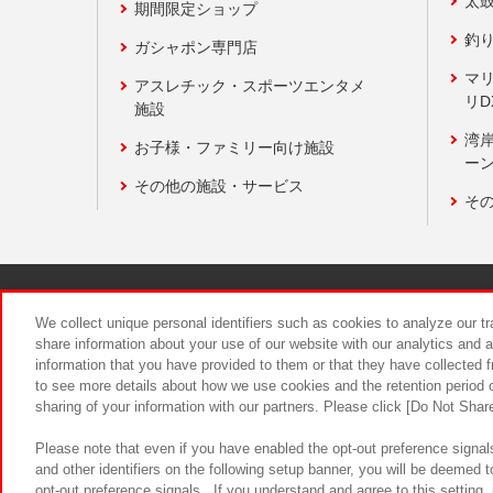
太
期間限定ショップ
釣
ガシャポン専門店
マ
アスレチック・スポーツエンタメ
リD
施設
湾
お子様・ファミリー向け施設
ーン
その他の施設・サービス
そ
関連会社
サステナビリティ
We collect unique personal identifiers such as cookies to analyze our t
share information about your use of our website with our analytics and 
information that you have provided to them or that they have collected f
食品のご提
to see more details about how we use cookies and the retention period o
sharing of your information with our partners. Please click [Do Not Shar
Please note that even if you have enabled the opt-out preference signals
and other identifiers on the following setup banner, you will be deemed 
opt-out preference signals . If you understand and agree to this setting