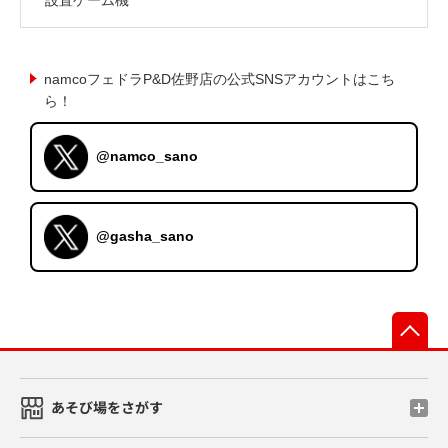
namcoフェドラP&D佐野店の公式SNSアカウントはこち
ら！
@namco_sano
@gasha_sano
先
あそび場をさがす