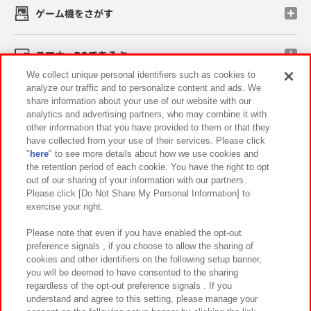
ゲーム機をさがす
スマホ・PCであそぶ
We collect unique personal identifiers such as cookies to
analyze our traffic and to personalize content and ads. We
イベント・キャンペーン
share information about your use of our website with our
analytics and advertising partners, who may combine it with
other information that you have provided to them or that they
have collected from your use of their services. Please click
"
here
" to see more details about how we use cookies and
関連会社
サステナビリティ
サイトポリシー
the retention period of each cookie. You have the right to opt
out of our sharing of your information with our partners.
プライバシーポリシー
ウェブアクセシビリティ方針と検証結果
Please click [Do Not Share My Personal Information] to
exercise your right.
お取引先さまとともに
食品のご提供について
カスタマーハラスメント対応方針
よくあるご質問・お問い合わせ
Please note that even if you have enabled the opt-out
preference signals , if you choose to allow the sharing of
cookies and other identifiers on the following setup banner,
you will be deemed to have consented to the sharing
regardless of the opt-out preference signals . If you
understand and agree to this setting, please manage your