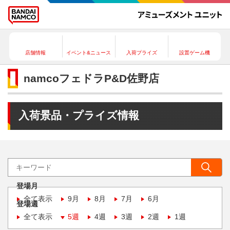
店舗情報
イベント&ニュース
入荷プライズ
設置ゲーム機
namcoフェドラP&D佐野店
入荷景品・プライズ情報
登場月
全て表示
9月
8月
7月
6月
登場週
全て表示
5週
4週
3週
2週
1週