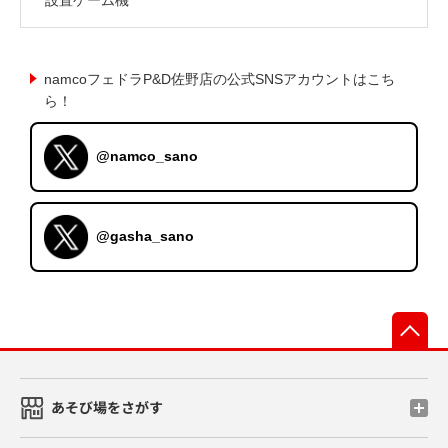
namcoフェドラP&D佐野店の公式SNSアカウントはこち
ら！
@namco_sano
@gasha_sano
先
あそび場をさがす