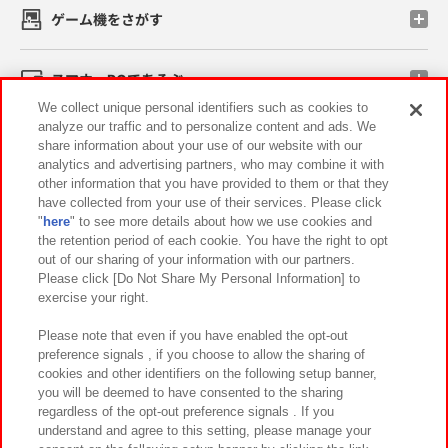
ゲーム機をさがす
スマホ・PCであそぶ
We collect unique personal identifiers such as cookies to
analyze our traffic and to personalize content and ads. We
イベント・キャンペーン
share information about your use of our website with our
analytics and advertising partners, who may combine it with
other information that you have provided to them or that they
have collected from your use of their services. Please click
"
here
" to see more details about how we use cookies and
関連会社
サステナビリティ
サイトポリシー
the retention period of each cookie. You have the right to opt
out of our sharing of your information with our partners.
プライバシーポリシー
ウェブアクセシビリティ方針と検証結果
Please click [Do Not Share My Personal Information] to
exercise your right.
お取引先さまとともに
食品のご提供について
カスタマーハラスメント対応方針
よくあるご質問・お問い合わせ
Please note that even if you have enabled the opt-out
preference signals , if you choose to allow the sharing of
cookies and other identifiers on the following setup banner,
you will be deemed to have consented to the sharing
regardless of the opt-out preference signals . If you
understand and agree to this setting, please manage your