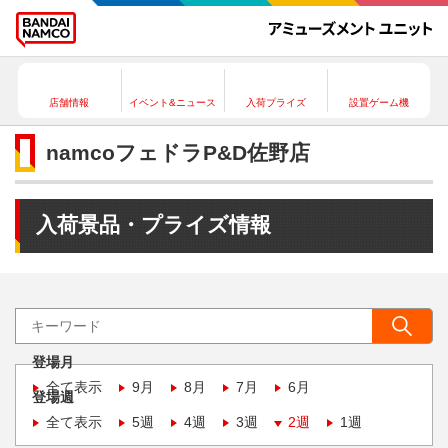
店舗情報
イベント&ニュース
入荷プライズ
設置ゲーム機
namcoフェドラP&D佐野店
入荷景品・プライズ情報
登場月
全て表示
9月
8月
7月
6月
登場週
全て表示
5週
4週
3週
2週
1週