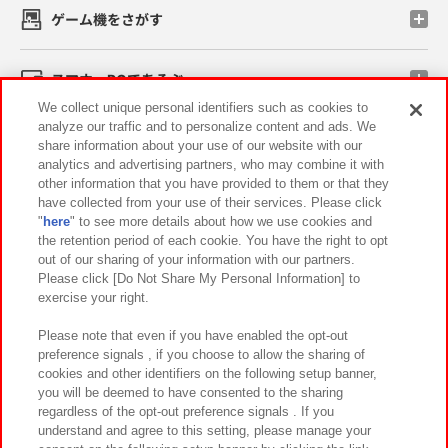
ゲーム機をさがす
スマホ・PCであそぶ
We collect unique personal identifiers such as cookies to
analyze our traffic and to personalize content and ads. We
イベント・キャンペーン
share information about your use of our website with our
analytics and advertising partners, who may combine it with
other information that you have provided to them or that they
have collected from your use of their services. Please click
"
here
" to see more details about how we use cookies and
関連会社
サステナビリティ
サイトポリシー
the retention period of each cookie. You have the right to opt
out of our sharing of your information with our partners.
プライバシーポリシー
ウェブアクセシビリティ方針と検証結果
Please click [Do Not Share My Personal Information] to
exercise your right.
お取引先さまとともに
食品のご提供について
カスタマーハラスメント対応方針
よくあるご質問・お問い合わせ
Please note that even if you have enabled the opt-out
preference signals , if you choose to allow the sharing of
cookies and other identifiers on the following setup banner,
you will be deemed to have consented to the sharing
regardless of the opt-out preference signals . If you
understand and agree to this setting, please manage your