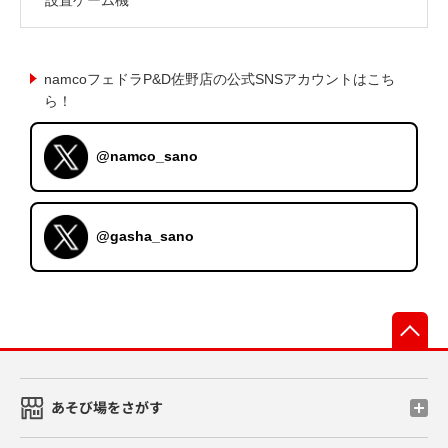
namcoフェドラP&D佐野店の公式SNSアカウントはこち
ら！
@namco_sano
@gasha_sano
先
あそび場をさがす