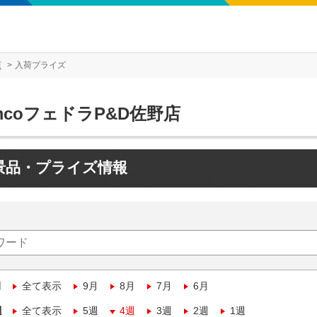
店
入荷プライズ
mcoフェドラP&D佐野店
景品・プライズ情報
月
全て表示
9月
8月
7月
6月
週
全て表示
5週
4週
3週
2週
1週