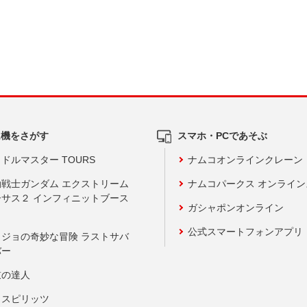
ム機をさがす
スマホ・PCであそぶ
ドルマスター TOURS
ナムコオンラインクレーン
動戦士ガンダム エクストリーム
ナムコパークス オンライ
ーサス２ インフィニットブース
ガシャポンオンライン
公式スマートフォンアプリ
ョジョの奇妙な冒険 ラストサバ
バー
鼓の達人
りスピリッツ