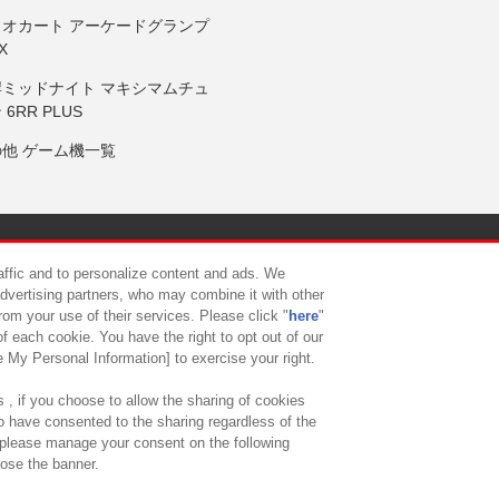
リオカート アーケードグランプ
X
岸ミッドナイト マキシマムチュ
 6RR PLUS
の他 ゲーム機一覧
サイトポリシー
プライバシーポリシー
ウェブアクセシビリティ方
raffic and to personalize content and ads. We
advertising partners, who may combine it with other
rom your use of their services. Please click "
here
"
供について
カスタマーハラスメント対応方針
よくあるご質問・
f each cookie. You have the right to opt out of our
e My Personal Information] to exercise your right.
 , if you choose to allow the sharing of cookies
to have consented to the sharing regardless of the
, please manage your consent on the following
lose the banner.
ndai Namco Amusement Lab Inc.
©Bandai Namco Experience Inc.
©HANAY