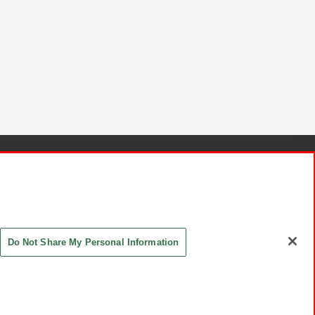
針と検証結果
お取引先さまとともに
お問い合わせ
Do Not Share My Personal Information
ASHIKI Co., Ltd. All Rights Reserved.