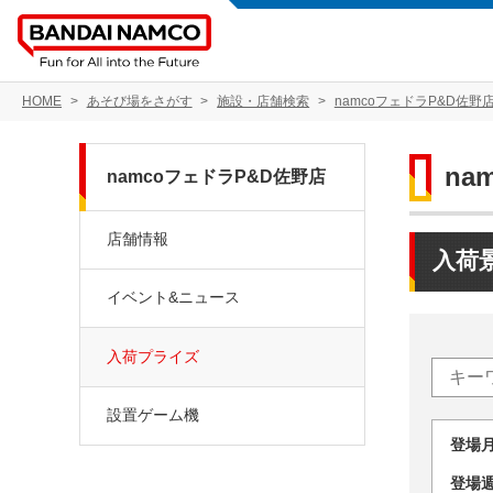
HOME
あそび場をさがす
施設・店舗検索
namcoフェドラP&D佐野
na
namcoフェドラP&D佐野店
店舗情報
入荷
イベント&ニュース
入荷プライズ
設置ゲーム機
登場
登場