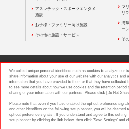
マ
アスレチック・スポーツエンタメ
リD
施設
湾
お子様・ファミリー向け施設
ーン
その他の施設・サービス
そ
関連会社
サステナビリティ
We collect unique personal identifiers such as cookies to analyze our t
share information about your use of our website with our analytics and 
information that you have provided to them or that they have collected f
食品のご提
to see more details about how we use cookies and the retention period o
sharing of your information with our partners. Please click [Do Not Shar
Please note that even if you have enabled the opt-out preference signals
and other identifiers on the following setup banner, you will be deemed 
opt-out preference signals . If you understand and agree to this setting
setup banner by clicking the link below, then click 'Save Settings' and c
©Bandai Namco Amusement Inc.
©Ba