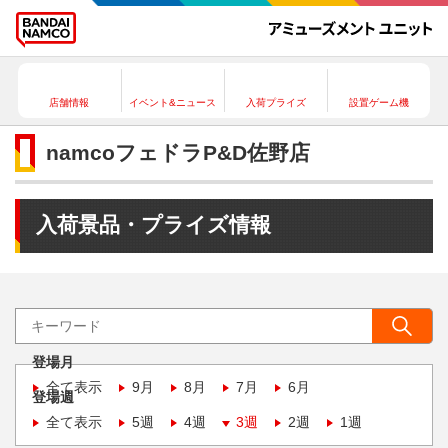
店舗情報
イベント&ニュース
入荷プライズ
設置ゲーム機
namcoフェドラP&D佐野店
入荷景品・プライズ情報
登場月
全て表示
9月
8月
7月
6月
登場週
全て表示
5週
4週
3週
2週
1週