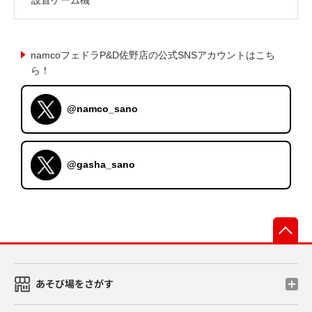
namcoフェドラP&D佐野店の公式SNSアカウントはこち
ら！
@namco_sano
@gasha_sano
先
あそび場をさがす