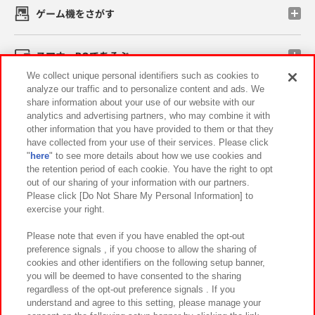
ゲーム機をさがす
スマホ・PCであそぶ
We collect unique personal identifiers such as cookies to
analyze our traffic and to personalize content and ads. We
イベント・キャンペーン
share information about your use of our website with our
analytics and advertising partners, who may combine it with
other information that you have provided to them or that they
have collected from your use of their services. Please click
"
here
" to see more details about how we use cookies and
関連会社
サステナビリティ
サイトポリシー
the retention period of each cookie. You have the right to opt
out of our sharing of your information with our partners.
プライバシーポリシー
ウェブアクセシビリティ方針と検証結果
Please click [Do Not Share My Personal Information] to
exercise your right.
お取引先さまとともに
食品のご提供について
カスタマーハラスメント対応方針
よくあるご質問・お問い合わせ
Please note that even if you have enabled the opt-out
preference signals , if you choose to allow the sharing of
cookies and other identifiers on the following setup banner,
you will be deemed to have consented to the sharing
regardless of the opt-out preference signals . If you
understand and agree to this setting, please manage your