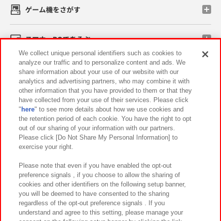
ゲーム機をさがす
スマホ・PCであそぶ
We collect unique personal identifiers such as cookies to
analyze our traffic and to personalize content and ads. We
イベント・キャンペーン
share information about your use of our website with our
analytics and advertising partners, who may combine it with
other information that you have provided to them or that they
have collected from your use of their services. Please click
"
here
" to see more details about how we use cookies and
関連会社
サステナビリティ
サイトポリシー
the retention period of each cookie. You have the right to opt
out of our sharing of your information with our partners.
プライバシーポリシー
ウェブアクセシビリティ方針と検証結果
Please click [Do Not Share My Personal Information] to
exercise your right.
お取引先さまとともに
食品のご提供について
カスタマーハラスメント対応方針
よくあるご質問・お問い合わせ
Please note that even if you have enabled the opt-out
preference signals , if you choose to allow the sharing of
cookies and other identifiers on the following setup banner,
you will be deemed to have consented to the sharing
regardless of the opt-out preference signals . If you
understand and agree to this setting, please manage your