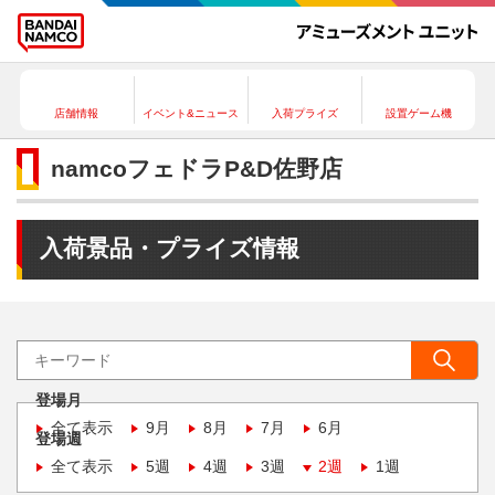
店舗情報
イベント&ニュース
入荷プライズ
設置ゲーム機
namcoフェドラP&D佐野店
入荷景品・プライズ情報
登場月
全て表示
9月
8月
7月
6月
登場週
全て表示
5週
4週
3週
2週
1週