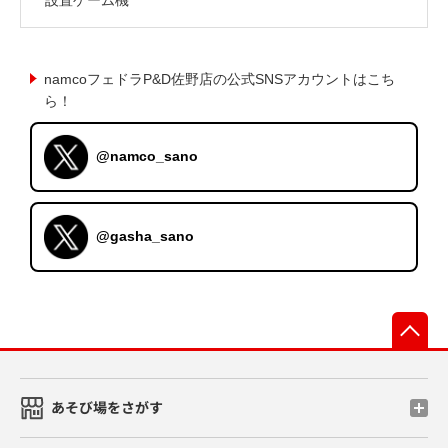
namcoフェドラP&D佐野店の公式SNSアカウントはこち
ら！
@namco_sano
@gasha_sano
先
あそび場をさがす