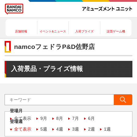
店舗情報
イベント&ニュース
入荷プライズ
設置ゲーム機
namcoフェドラP&D佐野店
入荷景品・プライズ情報
登場月
全て表示
9月
8月
7月
6月
登場週
全て表示
5週
4週
3週
2週
1週