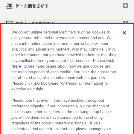
ゲーム機をさがす
スマホ・PCであそぶ
We collect unique personal identifiers such as cookies to
analyze our traffic and to personalize content and ads. We
イベント・キャンペーン
share information about your use of our website with our
analytics and advertising partners, who may combine it with
other information that you have provided to them or that they
have collected from your use of their services. Please click
"
here
" to see more details about how we use cookies and
関連会社
サステナビリティ
サイトポリシー
the retention period of each cookie. You have the right to opt
out of our sharing of your information with our partners.
プライバシーポリシー
ウェブアクセシビリティ方針と検証結果
Please click [Do Not Share My Personal Information] to
exercise your right.
お取引先さまとともに
食品のご提供について
カスタマーハラスメント対応方針
よくあるご質問・お問い合わせ
Please note that even if you have enabled the opt-out
preference signals , if you choose to allow the sharing of
cookies and other identifiers on the following setup banner,
you will be deemed to have consented to the sharing
regardless of the opt-out preference signals . If you
understand and agree to this setting, please manage your