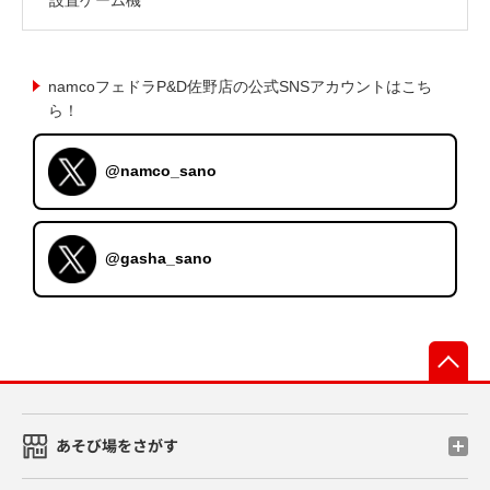
namcoフェドラP&D佐野店の公式SNSアカウントはこち
ら！
@namco_sano
@gasha_sano
先
あそび場をさがす