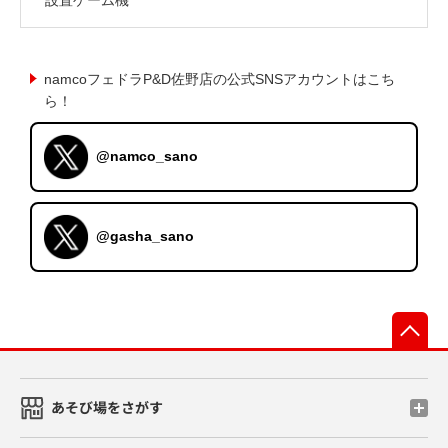
namcoフェドラP&D佐野店の公式SNSアカウントはこち
ら！
@namco_sano
@gasha_sano
先
あそび場をさがす