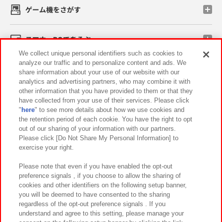
ゲーム機をさがす
スマホ・PCであそぶ
We collect unique personal identifiers such as cookies to
analyze our traffic and to personalize content and ads. We
イベント・キャンペーン
share information about your use of our website with our
analytics and advertising partners, who may combine it with
other information that you have provided to them or that they
have collected from your use of their services. Please click
"
here
" to see more details about how we use cookies and
関連会社
サステナビリティ
サイトポリシー
the retention period of each cookie. You have the right to opt
out of our sharing of your information with our partners.
プライバシーポリシー
ウェブアクセシビリティ方針と検証結果
Please click [Do Not Share My Personal Information] to
exercise your right.
お取引先さまとともに
食品のご提供について
カスタマーハラスメント対応方針
よくあるご質問・お問い合わせ
Please note that even if you have enabled the opt-out
preference signals , if you choose to allow the sharing of
cookies and other identifiers on the following setup banner,
you will be deemed to have consented to the sharing
regardless of the opt-out preference signals . If you
understand and agree to this setting, please manage your