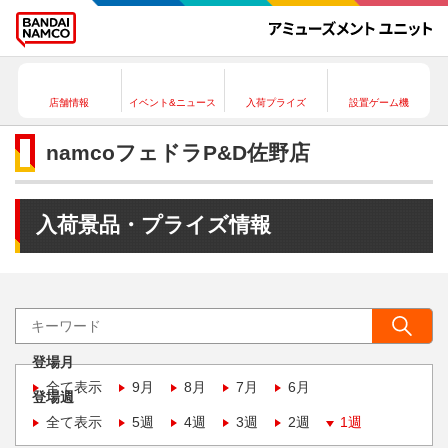
店舗情報
イベント&ニュース
入荷プライズ
設置ゲーム機
namcoフェドラP&D佐野店
入荷景品・プライズ情報
登場月
全て表示
9月
8月
7月
6月
登場週
全て表示
5週
4週
3週
2週
1週