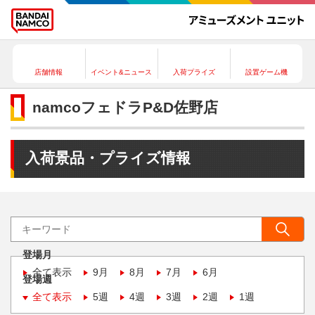
店舗情報
イベント&ニュース
入荷プライズ
設置ゲーム機
namcoフェドラP&D佐野店
入荷景品・プライズ情報
登場月
全て表示
9月
8月
7月
6月
登場週
全て表示
5週
4週
3週
2週
1週