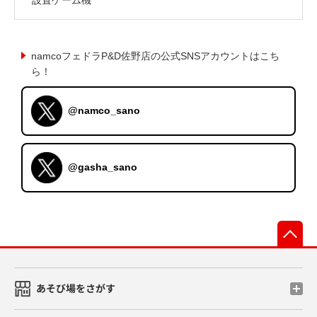
namcoフェドラP&D佐野店の公式SNSアカウントはこち
ら！
@namco_sano
@gasha_sano
先
あそび場をさがす