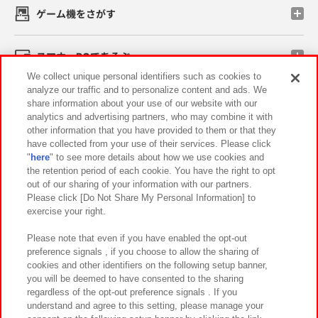
ゲーム機をさがす
スマホ・PCであそぶ
We collect unique personal identifiers such as cookies to
analyze our traffic and to personalize content and ads. We
イベント・キャンペーン
share information about your use of our website with our
analytics and advertising partners, who may combine it with
other information that you have provided to them or that they
have collected from your use of their services. Please click
"
here
" to see more details about how we use cookies and
関連会社
サステナビリティ
サイトポリシー
the retention period of each cookie. You have the right to opt
out of our sharing of your information with our partners.
プライバシーポリシー
ウェブアクセシビリティ方針と検証結果
Please click [Do Not Share My Personal Information] to
exercise your right.
お取引先さまとともに
食品のご提供について
カスタマーハラスメント対応方針
よくあるご質問・お問い合わせ
Please note that even if you have enabled the opt-out
preference signals , if you choose to allow the sharing of
cookies and other identifiers on the following setup banner,
you will be deemed to have consented to the sharing
regardless of the opt-out preference signals . If you
understand and agree to this setting, please manage your