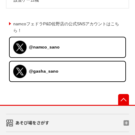
namcoフェドラP&D佐野店の公式SNSアカウントはこち
ら！
@namco_sano
@gasha_sano
先
あそび場をさがす