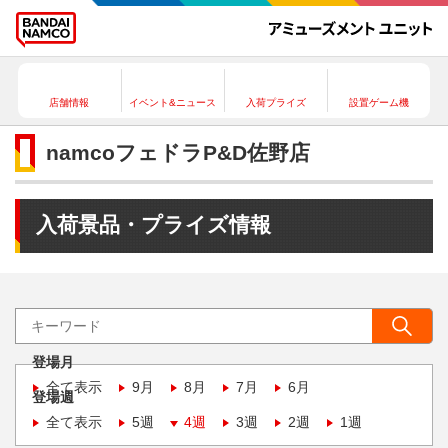
店舗情報
イベント&ニュース
入荷プライズ
設置ゲーム機
namcoフェドラP&D佐野店
入荷景品・プライズ情報
登場月
全て表示
9月
8月
7月
6月
登場週
全て表示
5週
4週
3週
2週
1週