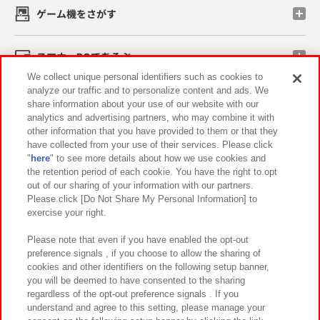
ゲーム機をさがす
スマホ・PCであそぶ
We collect unique personal identifiers such as cookies to
analyze our traffic and to personalize content and ads. We
イベント・キャンペーン
share information about your use of our website with our
analytics and advertising partners, who may combine it with
other information that you have provided to them or that they
have collected from your use of their services. Please click
"
here
" to see more details about how we use cookies and
関連会社
サステナビリティ
サイトポリシー
the retention period of each cookie. You have the right to opt
out of our sharing of your information with our partners.
プライバシーポリシー
ウェブアクセシビリティ方針と検証結果
Please click [Do Not Share My Personal Information] to
exercise your right.
お取引先さまとともに
食品のご提供について
カスタマーハラスメント対応方針
よくあるご質問・お問い合わせ
Please note that even if you have enabled the opt-out
preference signals , if you choose to allow the sharing of
cookies and other identifiers on the following setup banner,
you will be deemed to have consented to the sharing
regardless of the opt-out preference signals . If you
understand and agree to this setting, please manage your