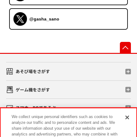
@gasha_sano
先
あそび場をさがす
ゲーム機をさがす
スマホ・PCであそぶ
We collect unique personal identifiers such as cookies to
analyze our traffic and to personalize content and ads. We
イベント・キャンペーン
share information about your use of our website with our
analytics and advertising partners, who may combine it with