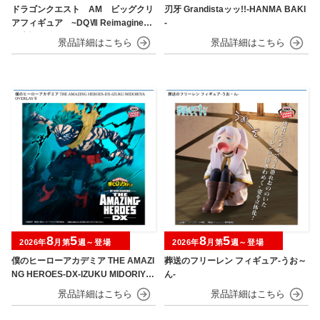
ドラゴンクエスト AM ビッグクリ
刃牙 Grandistaッッ!!-HANMA BAKI
アフィギュア ~DQⅦ Reimagined
-
発売記念編~
8
5
8
5
2026年
月第
週～登場
2026年
月第
週～登場
僕のヒーローアカデミア THE AMAZI
葬送のフリーレン フィギュア-うお～
NG HEROES-DX-IZUKU MIDORIYA
ん-
OVERLAY Ⅱ