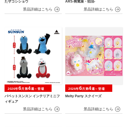
たザコシショウ
ARS-猗窩座・狛治-
6
4
6
4
2026年
月第
週～登場
2026年
月第
週～登場
パペットスンスン インテリアミニフ
Melty Party スクイーズ
ィギュア