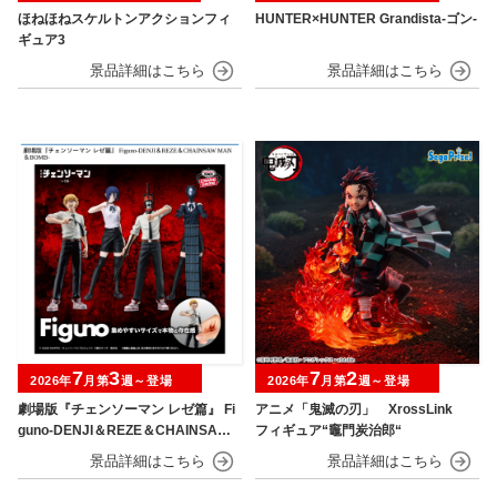
ほねほねスケルトンアクションフィ
HUNTER×HUNTER Grandista-ゴン-
ギュア3
7
3
7
2
2026年
月第
週～登場
2026年
月第
週～登場
劇場版『チェンソーマン レゼ篇』 Fi
アニメ「鬼滅の刃」 XrossLink
guno-DENJI＆REZE＆CHAINSAW
フィギュア“竈門炭治郎“
MAN＆BOMB-