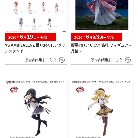
6
19
6
3
2026年
月
日～登場
2026年
月第
週～登場
VS AMBIVALENZ 撮りおろしアクリ
薬屋のひとりごと 猫猫 フィギュア～
ルスタンド
月精～