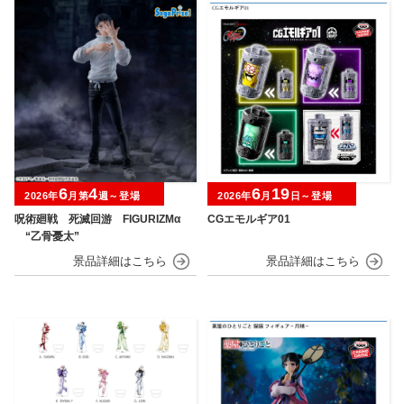
6
4
6
19
2026年
月第
週～登場
2026年
月
日～登場
呪術廻戦 死滅回游 FIGURIZMα
CGエモルギア01
“乙骨憂太”