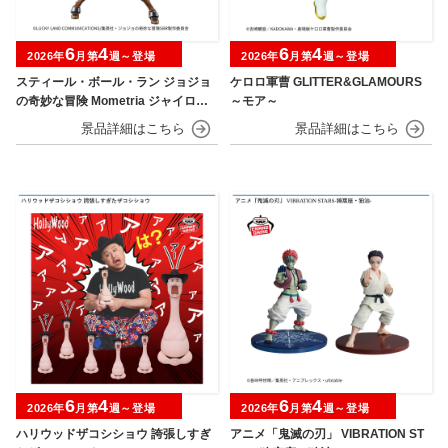
6
4
6
4
2026年
月第
週～登場
2026年
月第
週～登場
スティール・ボール・ラン ジョジョ
ケロロ軍曹 GLITTER&GLAMOURS
の奇妙な冒険 Mometria ジャイロ・
～モア～
ツェペリ
6
4
6
4
2026年
月第
週～登場
2026年
月第
週～登場
ハリウッドザコシショウ 誇張しすぎ
アニメ「鬼滅の刃」 VIBRATION ST