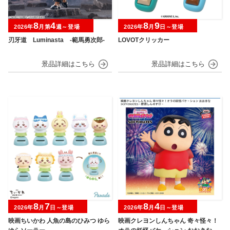
8
4
8
9
2026年
月第
週～登場
2026年
月
日～登場
刃牙道 Luminasta ‐範馬勇次郎‐
LOVOTクリッカー
8
7
8
4
2026年
月
日～登場
2026年
月
日～登場
映画ちいかわ 人魚の島のひみつ ゆら
映画クレヨンしんちゃん 奇々怪々！