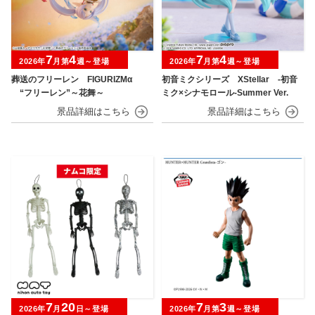
7
4
7
4
2026年
月第
週～登場
2026年
月第
週～登場
葬送のフリーレン FIGURIZMα
初音ミクシリーズ XStellar ‐初音
“フリーレン”～花舞～
ミク×シナモロール‐Summer Ver.
7
20
7
3
2026年
月
日～登場
2026年
月第
週～登場