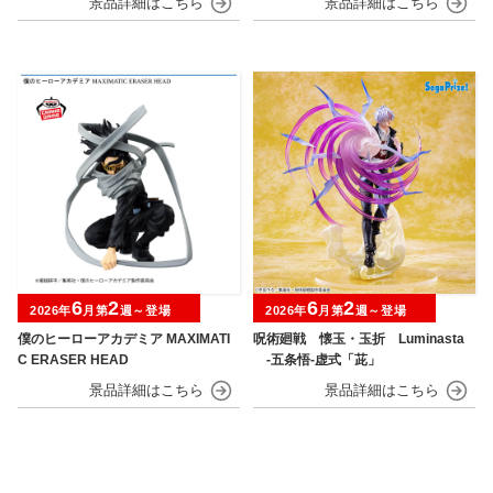
6
2
6
2
2026年
月第
週～登場
2026年
月第
週～登場
僕のヒーローアカデミア MAXIMATI
呪術廻戦 懐玉・玉折 Luminasta
C ERASER HEAD
‐五条悟‐虚式「茈」