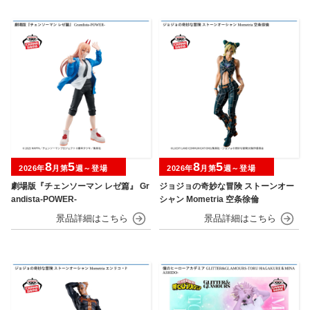
8
5
8
5
2026年
月第
週～登場
2026年
月第
週～登場
劇場版『チェンソーマン レゼ篇』 Gr
ジョジョの奇妙な冒険 ストーンオー
andista-POWER-
シャン Mometria 空条徐倫