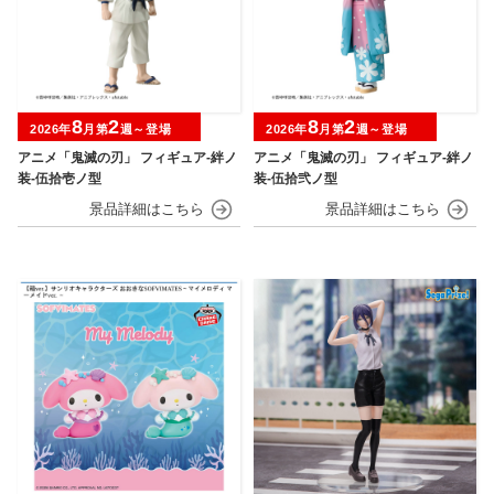
8
2
8
2
2026年
月第
週～登場
2026年
月第
週～登場
アニメ「鬼滅の刃」 フィギュア-絆ノ
アニメ「鬼滅の刃」 フィギュア-絆ノ
装-伍拾壱ノ型
装-伍拾弐ノ型