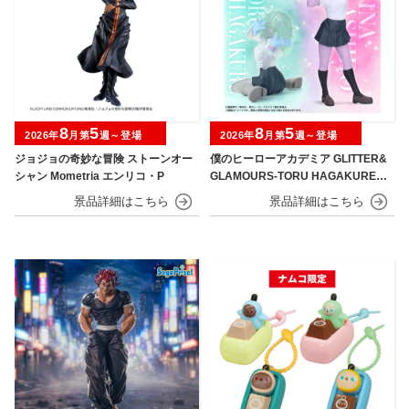
8
5
8
5
2026年
月第
週～登場
2026年
月第
週～登場
ジョジョの奇妙な冒険 ストーンオー
僕のヒーローアカデミア GLITTER&
シャン Mometria エンリコ・P
GLAMOURS-TORU HAGAKURE＆
MINA ASHIDO-