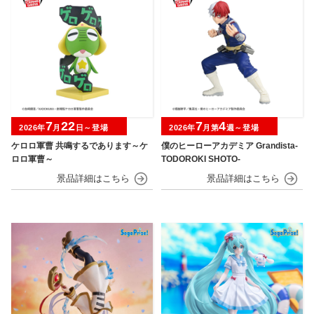
7
22
7
4
2026年
月
日～登場
2026年
月第
週～登場
ケロロ軍曹 共鳴するであります～ケ
僕のヒーローアカデミア Grandista-
ロロ軍曹～
TODOROKI SHOTO-