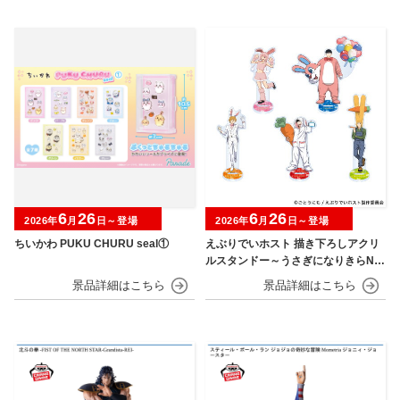
6
26
6
26
2026年
月
日～登場
2026年
月
日～登場
ちいかわ PUKU CHURU seal①
えぶりでいホスト 描き下ろしアクリ
ルスタンドー～うさぎになりきらNIG
HT～