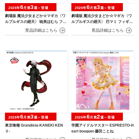
6
3
6
3
2026年
月第
週～登場
2026年
月第
週～登場
劇場版 魔法少女まどか☆マギカ〈ワ
劇場版 魔法少女まどか☆マギカ〈ワ
ルプルギスの廻天〉 暁美ほむら フィ
ルプルギスの廻天〉 巴マミ フィギュ
ギュア
ア
6
3
6
2
2026年
月第
週～登場
2026年
月第
週～登場
東京喰種 Grandista-KANEKI KEN
学園アイドルマスター ESPRESTO-H
Ⅱ-
eart bouquet-藤田ことね