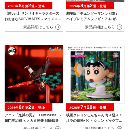
8
2
8
2
2026年
月第
週～登場
2026年
月第
週～登場
【箱ver.】サンリオキャラクターズ
劇場版『チェンソーマン レゼ篇』
おおきなSOFVIMATES～マイメロデ
ハイプレミアムフィギュア‐レゼ‐
ィ マーメイドver. ～
8
2
7
28
2026年
月第
週～登場
2026年
月
日～登場
アニメ「鬼滅の刃」 Luminasta ‐
映画クレヨンしんちゃん 奇々怪々！
竈門炭治郎‐ヒノカミ神楽 斜陽転身
オラの妖怪バケ～ション ビッグフィ
ギュア～野原しんのすけ～