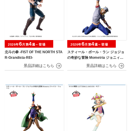
6
4
6
4
2026年
月第
週～登場
2026年
月第
週～登場
北斗の拳 -FIST OF THE NORTH STA
スティール・ボール・ラン ジョジョ
R-Grandista-REI-
の奇妙な冒険 Mometria ジョニィ・
ジョースター