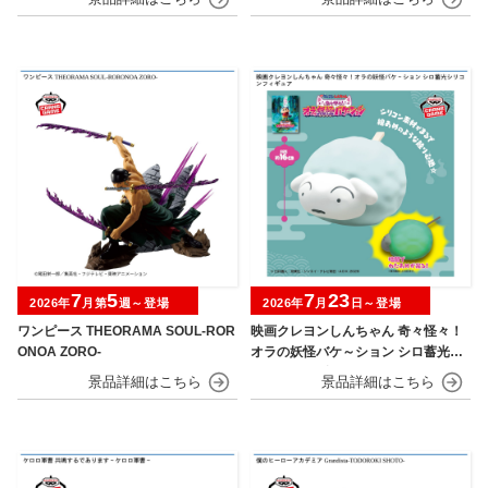
7
5
7
23
2026年
月第
週～登場
2026年
月
日～登場
ワンピース THEORAMA SOUL-ROR
映画クレヨンしんちゃん 奇々怪々！
ONOA ZORO-
オラの妖怪バケ～ション シロ蓄光シ
リコンフィギュア