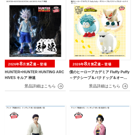
8
2
8
2
2026年
月第
週～登場
2026年
月第
週～登場
HUNTER×HUNTER HUNTING ARC
僕のヒーローアカデミア Fluffy Puffy
HIVES キルア 神速
～デクシープ＆バクドッグ＆オール
マイゴート～