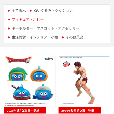
全て表示
ぬいぐるみ・クッション
フィギュア・ホビー
キーホルダー・マスコット・アクセサリー
生活雑貨・インテリア・小物
その他景品
8
26
8
5
2026年
月
日～登場
2026年
月第
週～登場