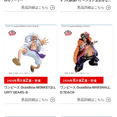
ゆらソーラー
オラの妖怪バケ～ション おおきなSO
FVIMATES～野原しんのすけ～
8
2
8
2
2026年
月第
週～登場
2026年
月第
週～登場
ワンピース Grandista-MONKEY.D.L
ワンピース Grandista-MARSHALL.
UFFY GEAR5-Ⅲ
D.TEACH-