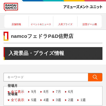
店舗情報
イベント&ニュース
入荷プライズ
設置ゲーム機
namcoフェドラP&D佐野店
入荷景品・プライズ情報
登場月
全て表示
9月
8月
7月
6月
登場週
全て表示
5週
4週
3週
2週
1週