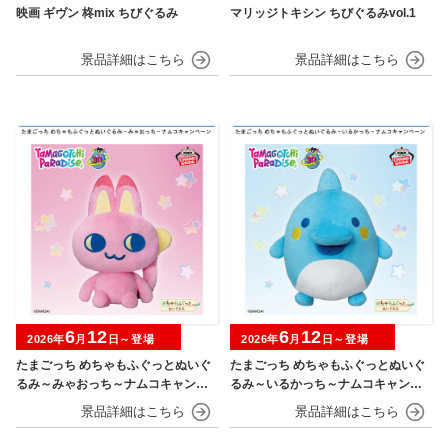
映画 ギヴン 柊mix ちびぐるみ
マリッジトキシン ちびぐるみvol.1
6
12
6
12
2026年
月
日～登場
2026年
月
日～登場
たまごっち めちゃもふぐっとぬいぐ
たまごっち めちゃもふぐっとぬいぐ
るみ～みゃおっち～ナムコキャンペ
るみ～いるかっち～ナムコキャンペ
ーン
ーン