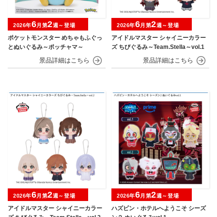
6
2
6
2
2026年
月第
週～登場
2026年
月第
週～登場
ポケットモンスター めちゃもふぐっ
アイドルマスター シャイニーカラー
とぬいぐるみ～ポッチャマ～
ズ ちびぐるみ～Team.Stella～vol.1
6
2
6
2
2026年
月第
週～登場
2026年
月第
週～登場
アイドルマスター シャイニーカラー
ハズビン・ホテルへようこそ シーズ