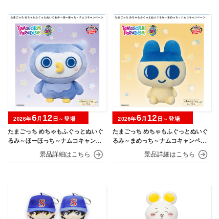
6
12
6
12
2026年
月
日～登場
2026年
月
日～登場
たまごっち めちゃもふぐっとぬいぐ
たまごっち めちゃもふぐっとぬいぐ
るみ～ほーほっち～ナムコキャンペ
るみ～まめっち～ナムコキャンペー
ーン
ン