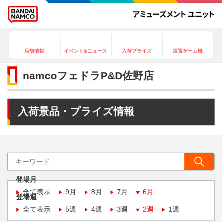
店舗情報
イベント&ニュース
入荷プライズ
設置ゲーム機
namcoフェドラP&D佐野店
入荷景品・プライズ情報
登場月
全て表示
9月
8月
7月
6月
登場週
全て表示
5週
4週
3週
2週
1週