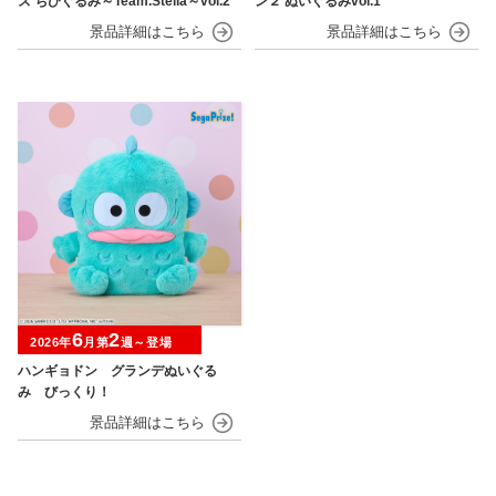
ズ ちびぐるみ～Team.Stella～vol.2
ン２ ぬいぐるみvol.1
6
2
2026年
月第
週～登場
ハンギョドン グランデぬいぐる
み びっくり！