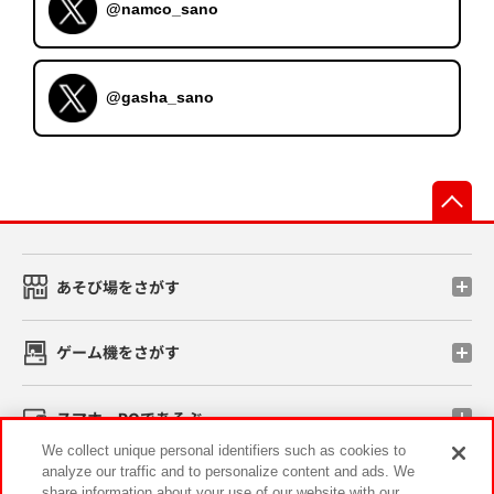
@namco_sano
@gasha_sano
先
あそび場をさがす
ゲーム機をさがす
スマホ・PCであそぶ
We collect unique personal identifiers such as cookies to
analyze our traffic and to personalize content and ads. We
イベント・キャンペーン
share information about your use of our website with our