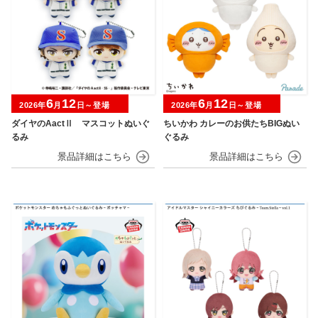
6
12
6
12
2026年
月
日～登場
2026年
月
日～登場
ダイヤのAactⅡ マスコットぬいぐ
ちいかわ カレーのお供たちBIGぬい
るみ
ぐるみ