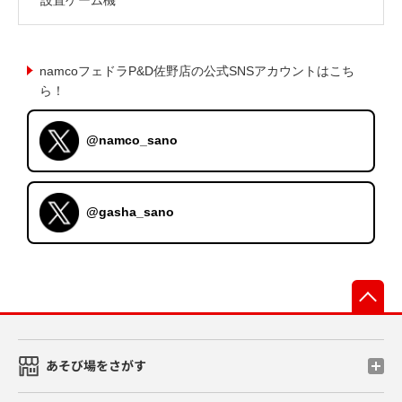
namcoフェドラP&D佐野店の公式SNSアカウントはこち
ら！
@namco_sano
@gasha_sano
先
あそび場をさがす