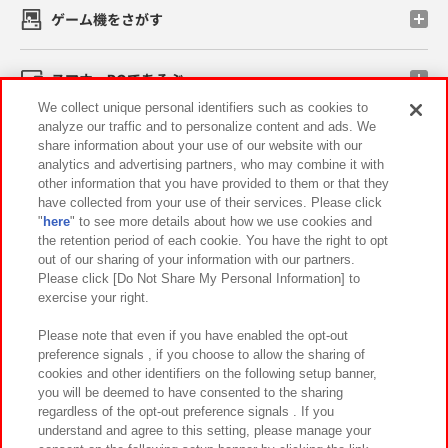
ゲーム機をさがす
スマホ・PCであそぶ
We collect unique personal identifiers such as cookies to
analyze our traffic and to personalize content and ads. We
イベント・キャンペーン
share information about your use of our website with our
analytics and advertising partners, who may combine it with
other information that you have provided to them or that they
have collected from your use of their services. Please click
"
here
" to see more details about how we use cookies and
関連会社
サステナビリティ
サイトポリシー
the retention period of each cookie. You have the right to opt
out of our sharing of your information with our partners.
プライバシーポリシー
ウェブアクセシビリティ方針と検証結果
Please click [Do Not Share My Personal Information] to
exercise your right.
お取引先さまとともに
食品のご提供について
カスタマーハラスメント対応方針
よくあるご質問・お問い合わせ
Please note that even if you have enabled the opt-out
preference signals , if you choose to allow the sharing of
cookies and other identifiers on the following setup banner,
you will be deemed to have consented to the sharing
regardless of the opt-out preference signals . If you
understand and agree to this setting, please manage your