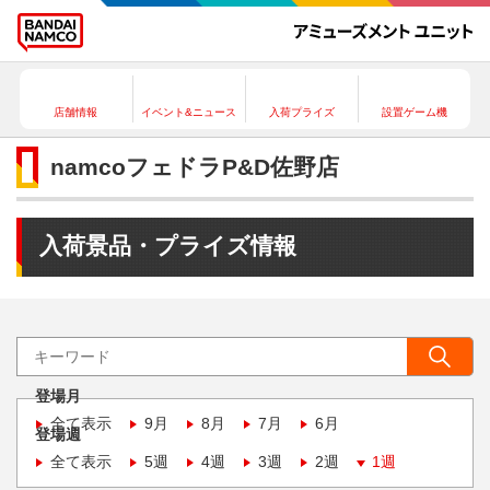
店舗情報
イベント&ニュース
入荷プライズ
設置ゲーム機
namcoフェドラP&D佐野店
入荷景品・プライズ情報
登場月
全て表示
9月
8月
7月
6月
登場週
全て表示
5週
4週
3週
2週
1週