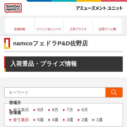
店舗情報
イベント&ニュース
入荷プライズ
設置ゲーム機
namcoフェドラP&D佐野店
入荷景品・プライズ情報
登場月
全て表示
9月
8月
7月
6月
登場週
全て表示
5週
4週
3週
2週
1週