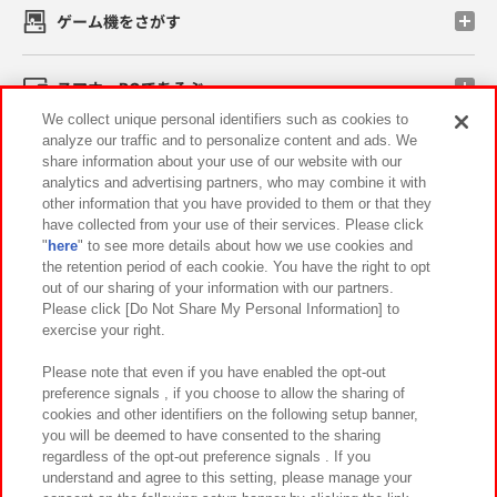
ゲーム機をさがす
スマホ・PCであそぶ
We collect unique personal identifiers such as cookies to
analyze our traffic and to personalize content and ads. We
イベント・キャンペーン
share information about your use of our website with our
analytics and advertising partners, who may combine it with
other information that you have provided to them or that they
have collected from your use of their services. Please click
"
here
" to see more details about how we use cookies and
関連会社
サステナビリティ
サイトポリシー
the retention period of each cookie. You have the right to opt
out of our sharing of your information with our partners.
プライバシーポリシー
ウェブアクセシビリティ方針と検証結果
Please click [Do Not Share My Personal Information] to
exercise your right.
お取引先さまとともに
食品のご提供について
カスタマーハラスメント対応方針
よくあるご質問・お問い合わせ
Please note that even if you have enabled the opt-out
preference signals , if you choose to allow the sharing of
cookies and other identifiers on the following setup banner,
you will be deemed to have consented to the sharing
regardless of the opt-out preference signals . If you
understand and agree to this setting, please manage your