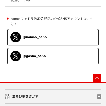
namcoフェドラP&D佐野店の公式SNSアカウントはこち
ら！
@namco_sano
@gasha_sano
先
あそび場をさがす