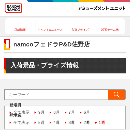
店舗情報
イベント&ニュース
入荷プライズ
設置ゲーム機
namcoフェドラP&D佐野店
入荷景品・プライズ情報
登場月
全て表示
9月
8月
7月
6月
登場週
全て表示
5週
4週
3週
2週
1週