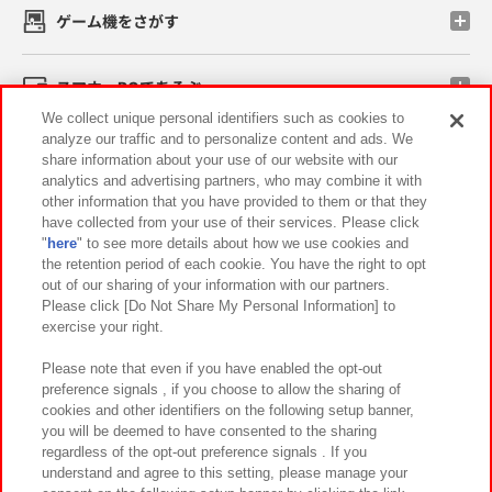
ゲーム機をさがす
スマホ・PCであそぶ
We collect unique personal identifiers such as cookies to
analyze our traffic and to personalize content and ads. We
イベント・キャンペーン
share information about your use of our website with our
analytics and advertising partners, who may combine it with
other information that you have provided to them or that they
have collected from your use of their services. Please click
"
here
" to see more details about how we use cookies and
関連会社
サステナビリティ
サイトポリシー
the retention period of each cookie. You have the right to opt
out of our sharing of your information with our partners.
プライバシーポリシー
ウェブアクセシビリティ方針と検証結果
Please click [Do Not Share My Personal Information] to
exercise your right.
お取引先さまとともに
食品のご提供について
カスタマーハラスメント対応方針
よくあるご質問・お問い合わせ
Please note that even if you have enabled the opt-out
preference signals , if you choose to allow the sharing of
cookies and other identifiers on the following setup banner,
you will be deemed to have consented to the sharing
regardless of the opt-out preference signals . If you
understand and agree to this setting, please manage your