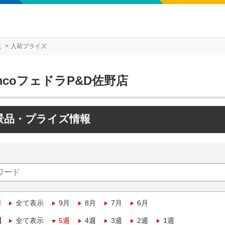
店
入荷プライズ
mcoフェドラP&D佐野店
景品・プライズ情報
月
全て表示
9月
8月
7月
6月
週
全て表示
5週
4週
3週
2週
1週