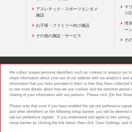
マ
アスレチック・スポーツエンタメ
リD
施設
湾
お子様・ファミリー向け施設
ーン
その他の施設・サービス
そ
関連会社
サステナビリティ
We collect unique personal identifiers such as cookies to analyze our t
share information about your use of our website with our analytics and 
information that you have provided to them or that they have collected f
食品のご提
to see more details about how we use cookies and the retention period o
sharing of your information with our partners. Please click [Do Not Shar
Please note that even if you have enabled the opt-out preference signals
and other identifiers on the following setup banner, you will be deemed 
opt-out preference signals . If you understand and agree to this setting
setup banner by clicking the link below, then click 'Save Settings' and c
©Bandai Namco Amusement Inc.
©Ba