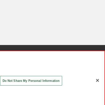
針と検証結果
お取引先さまとともに
お問い合わせ
Do Not Share My Personal Information
ASHIKI Co., Ltd. All Rights Reserved.