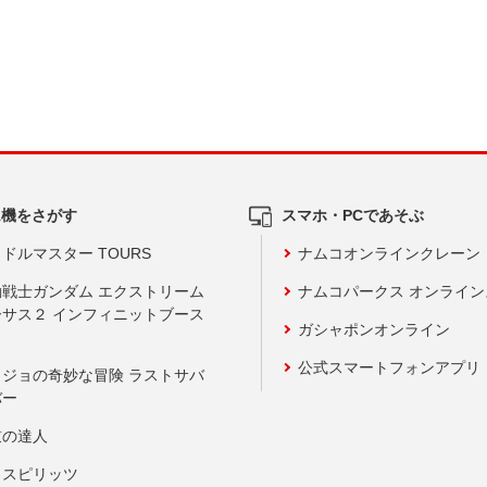
ム機をさがす
スマホ・PCであそぶ
ドルマスター TOURS
ナムコオンラインクレーン
動戦士ガンダム エクストリーム
ナムコパークス オンライ
ーサス２ インフィニットブース
ガシャポンオンライン
公式スマートフォンアプリ
ョジョの奇妙な冒険 ラストサバ
バー
鼓の達人
りスピリッツ