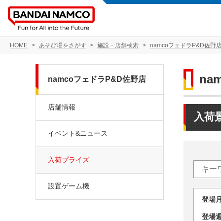
HOME
あそび場をさがす
施設・店舗検索
namcoフェドラP&D佐野
na
namcoフェドラP&D佐野店
店舗情報
入荷
イベント&ニュース
入荷プライズ
設置ゲーム機
登場
登場