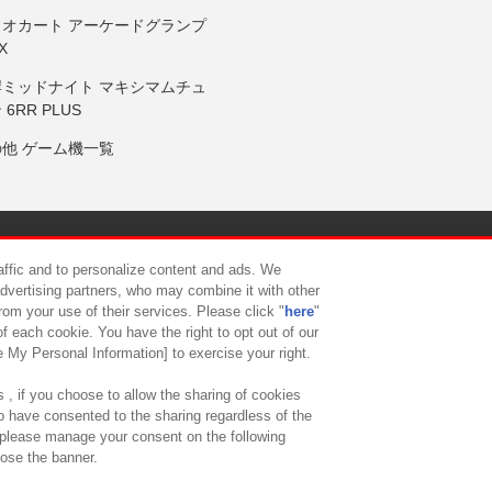
リオカート アーケードグランプ
X
岸ミッドナイト マキシマムチュ
 6RR PLUS
の他 ゲーム機一覧
サイトポリシー
プライバシーポリシー
ウェブアクセシビリティ方
raffic and to personalize content and ads. We
advertising partners, who may combine it with other
rom your use of their services. Please click "
here
"
供について
カスタマーハラスメント対応方針
よくあるご質問・
f each cookie. You have the right to opt out of our
e My Personal Information] to exercise your right.
 , if you choose to allow the sharing of cookies
to have consented to the sharing regardless of the
, please manage your consent on the following
lose the banner.
ndai Namco Amusement Lab Inc.
©Bandai Namco Experience Inc.
©HANAY