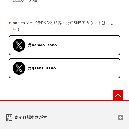
namcoフェドラP&D佐野店の公式SNSアカウントはこち
ら！
@namco_sano
@gasha_sano
先
あそび場をさがす