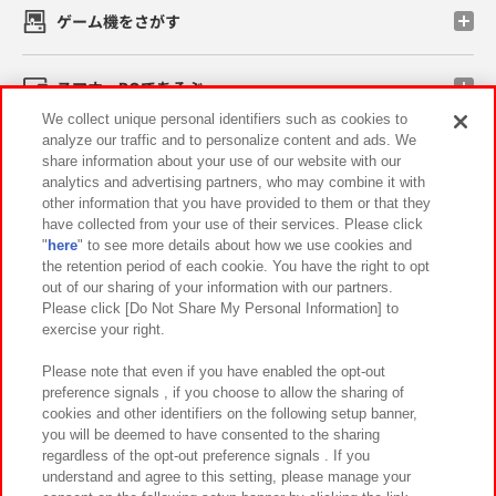
ゲーム機をさがす
スマホ・PCであそぶ
We collect unique personal identifiers such as cookies to
analyze our traffic and to personalize content and ads. We
イベント・キャンペーン
share information about your use of our website with our
analytics and advertising partners, who may combine it with
other information that you have provided to them or that they
have collected from your use of their services. Please click
"
here
" to see more details about how we use cookies and
関連会社
サステナビリティ
サイトポリシー
the retention period of each cookie. You have the right to opt
out of our sharing of your information with our partners.
プライバシーポリシー
ウェブアクセシビリティ方針と検証結果
Please click [Do Not Share My Personal Information] to
exercise your right.
お取引先さまとともに
食品のご提供について
カスタマーハラスメント対応方針
よくあるご質問・お問い合わせ
Please note that even if you have enabled the opt-out
preference signals , if you choose to allow the sharing of
cookies and other identifiers on the following setup banner,
you will be deemed to have consented to the sharing
regardless of the opt-out preference signals . If you
understand and agree to this setting, please manage your