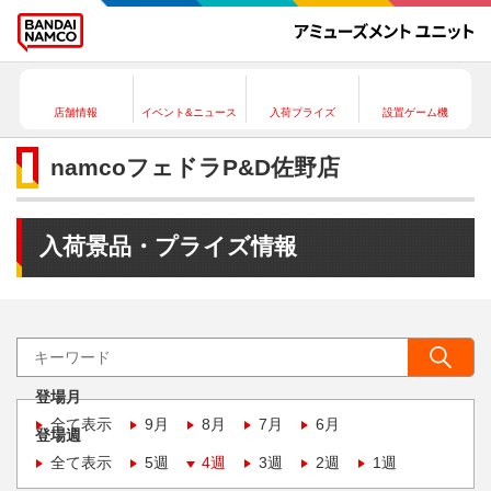
店舗情報
イベント&ニュース
入荷プライズ
設置ゲーム機
namcoフェドラP&D佐野店
入荷景品・プライズ情報
登場月
全て表示
9月
8月
7月
6月
登場週
全て表示
5週
4週
3週
2週
1週