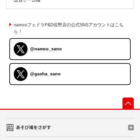
namcoフェドラP&D佐野店の公式SNSアカウントはこち
ら！
@namco_sano
@gasha_sano
先
あそび場をさがす