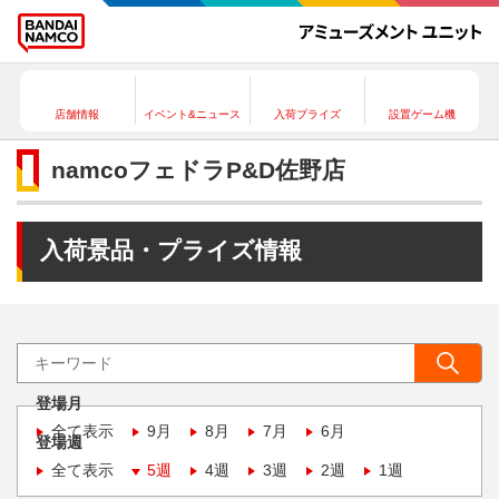
店舗情報
イベント&ニュース
入荷プライズ
設置ゲーム機
namcoフェドラP&D佐野店
入荷景品・プライズ情報
登場月
全て表示
9月
8月
7月
6月
登場週
全て表示
5週
4週
3週
2週
1週