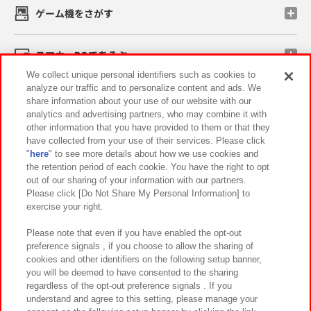
ゲーム機をさがす
スマホ・PCであそぶ
We collect unique personal identifiers such as cookies to
analyze our traffic and to personalize content and ads. We
イベント・キャンペーン
share information about your use of our website with our
analytics and advertising partners, who may combine it with
other information that you have provided to them or that they
have collected from your use of their services. Please click
"
here
" to see more details about how we use cookies and
関連会社
サステナビリティ
サイトポリシー
the retention period of each cookie. You have the right to opt
out of our sharing of your information with our partners.
プライバシーポリシー
ウェブアクセシビリティ方針と検証結果
Please click [Do Not Share My Personal Information] to
exercise your right.
お取引先さまとともに
食品のご提供について
カスタマーハラスメント対応方針
よくあるご質問・お問い合わせ
Please note that even if you have enabled the opt-out
preference signals , if you choose to allow the sharing of
cookies and other identifiers on the following setup banner,
you will be deemed to have consented to the sharing
regardless of the opt-out preference signals . If you
understand and agree to this setting, please manage your