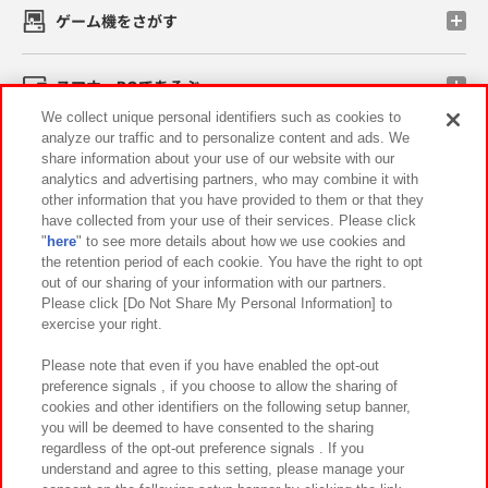
ゲーム機をさがす
スマホ・PCであそぶ
We collect unique personal identifiers such as cookies to
analyze our traffic and to personalize content and ads. We
イベント・キャンペーン
share information about your use of our website with our
analytics and advertising partners, who may combine it with
other information that you have provided to them or that they
have collected from your use of their services. Please click
"
here
" to see more details about how we use cookies and
関連会社
サステナビリティ
サイトポリシー
the retention period of each cookie. You have the right to opt
out of our sharing of your information with our partners.
プライバシーポリシー
ウェブアクセシビリティ方針と検証結果
Please click [Do Not Share My Personal Information] to
exercise your right.
お取引先さまとともに
食品のご提供について
カスタマーハラスメント対応方針
よくあるご質問・お問い合わせ
Please note that even if you have enabled the opt-out
preference signals , if you choose to allow the sharing of
cookies and other identifiers on the following setup banner,
you will be deemed to have consented to the sharing
regardless of the opt-out preference signals . If you
understand and agree to this setting, please manage your