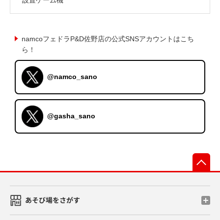
namcoフェドラP&D佐野店の公式SNSアカウントはこち
ら！
@namco_sano
@gasha_sano
先
あそび場をさがす