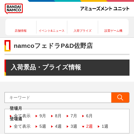
店舗情報
イベント&ニュース
入荷プライズ
設置ゲーム機
namcoフェドラP&D佐野店
入荷景品・プライズ情報
登場月
全て表示
9月
8月
7月
6月
登場週
全て表示
5週
4週
3週
2週
1週