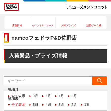
店舗情報
イベント&ニュース
入荷プライズ
設置ゲーム機
namcoフェドラP&D佐野店
入荷景品・プライズ情報
登場月
全て表示
9月
8月
7月
6月
登場週
全て表示
5週
4週
3週
2週
1週