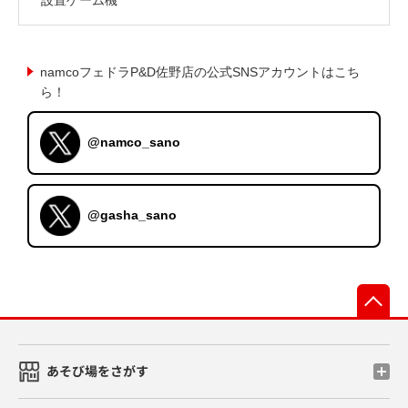
namcoフェドラP&D佐野店の公式SNSアカウントはこち
ら！
@namco_sano
@gasha_sano
先
あそび場をさがす