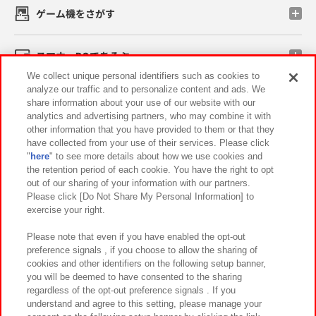
ゲーム機をさがす
スマホ・PCであそぶ
We collect unique personal identifiers such as cookies to
analyze our traffic and to personalize content and ads. We
イベント・キャンペーン
share information about your use of our website with our
analytics and advertising partners, who may combine it with
other information that you have provided to them or that they
have collected from your use of their services. Please click
"
here
" to see more details about how we use cookies and
関連会社
サステナビリティ
サイトポリシー
the retention period of each cookie. You have the right to opt
out of our sharing of your information with our partners.
プライバシーポリシー
ウェブアクセシビリティ方針と検証結果
Please click [Do Not Share My Personal Information] to
exercise your right.
お取引先さまとともに
食品のご提供について
カスタマーハラスメント対応方針
よくあるご質問・お問い合わせ
Please note that even if you have enabled the opt-out
preference signals , if you choose to allow the sharing of
cookies and other identifiers on the following setup banner,
you will be deemed to have consented to the sharing
regardless of the opt-out preference signals . If you
understand and agree to this setting, please manage your