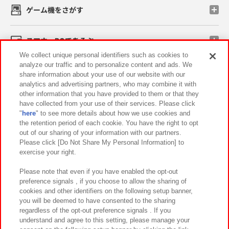
ゲーム機をさがす
スマホ・PCであそぶ
We collect unique personal identifiers such as cookies to
analyze our traffic and to personalize content and ads. We
イベント・キャンペーン
share information about your use of our website with our
analytics and advertising partners, who may combine it with
other information that you have provided to them or that they
have collected from your use of their services. Please click
"
here
" to see more details about how we use cookies and
関連会社
サステナビリティ
サイトポリシー
the retention period of each cookie. You have the right to opt
out of our sharing of your information with our partners.
プライバシーポリシー
ウェブアクセシビリティ方針と検証結果
Please click [Do Not Share My Personal Information] to
exercise your right.
お取引先さまとともに
食品のご提供について
カスタマーハラスメント対応方針
よくあるご質問・お問い合わせ
Please note that even if you have enabled the opt-out
preference signals , if you choose to allow the sharing of
cookies and other identifiers on the following setup banner,
you will be deemed to have consented to the sharing
regardless of the opt-out preference signals . If you
understand and agree to this setting, please manage your