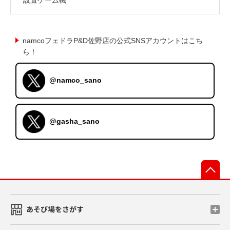
namcoフェドラP&D佐野店の公式SNSアカウントはこち
ら！
@namco_sano
@gasha_sano
先
あそび場をさがす