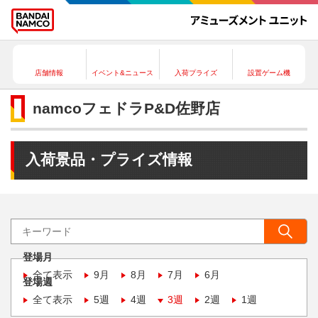
店舗情報
イベント&ニュース
入荷プライズ
設置ゲーム機
namcoフェドラP&D佐野店
入荷景品・プライズ情報
登場月
全て表示
9月
8月
7月
6月
登場週
全て表示
5週
4週
3週
2週
1週