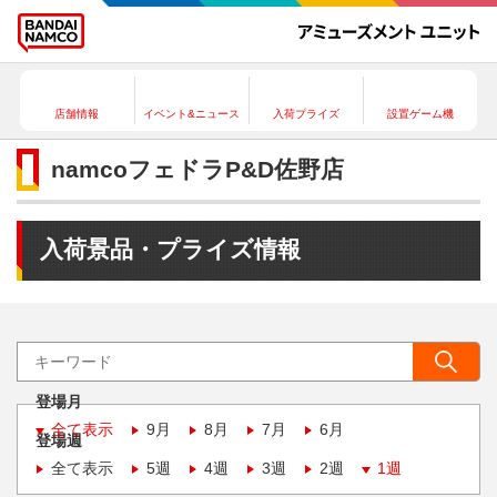
店舗情報
イベント&ニュース
入荷プライズ
設置ゲーム機
namcoフェドラP&D佐野店
入荷景品・プライズ情報
登場月
全て表示
9月
8月
7月
6月
登場週
全て表示
5週
4週
3週
2週
1週