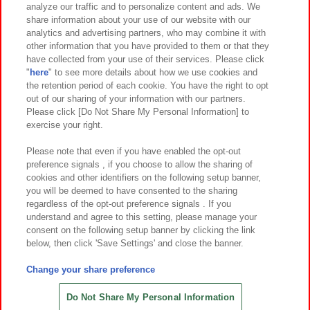
analyze our traffic and to personalize content and ads. We
イベント・キャンペーン
share information about your use of our website with our
analytics and advertising partners, who may combine it with
other information that you have provided to them or that they
have collected from your use of their services. Please click
"
here
" to see more details about how we use cookies and
関連会社
サステナビリティ
サイトポリシー
the retention period of each cookie. You have the right to opt
out of our sharing of your information with our partners.
プライバシーポリシー
ウェブアクセシビリティ方針と検証結果
Please click [Do Not Share My Personal Information] to
exercise your right.
お取引先さまとともに
食品のご提供について
カスタマーハラスメント対応方針
よくあるご質問・お問い合わせ
Please note that even if you have enabled the opt-out
preference signals , if you choose to allow the sharing of
cookies and other identifiers on the following setup banner,
you will be deemed to have consented to the sharing
regardless of the opt-out preference signals . If you
understand and agree to this setting, please manage your
consent on the following setup banner by clicking the link
below, then click 'Save Settings' and close the banner.
©Bandai Namco Amusement Inc.
©Bandai Namco Amusement Lab Inc.
Change your share preference
©Bandai Namco Experience Inc.
©HANAYASHIKI Co., Ltd. All Rights Reserved.
Do Not Share My Personal Information